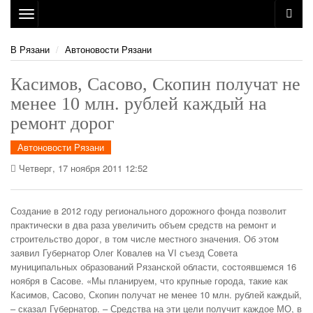
Toggle
navigation
В Рязани
Автоновости Рязани
Касимов, Сасово, Скопин получат не
менее 10 млн. рублей каждый на
ремонт дорог
Автоновости Рязани
Четверг, 17 ноября 2011 12:52
Создание в 2012 году регионального дорожного фонда позволит
практически в два раза увеличить объем средств на ремонт и
строительство дорог, в том числе местного значения. Об этом
заявил Губернатор Олег Ковалев на VI съезд Совета
муниципальных образований Рязанской области, состоявшемся 16
ноября в Сасове. «Мы планируем, что крупные города, такие как
Касимов, Сасово, Скопин получат не менее 10 млн. рублей каждый,
– сказал Губернатор.
– Средства на эти цели получит каждое МО, в