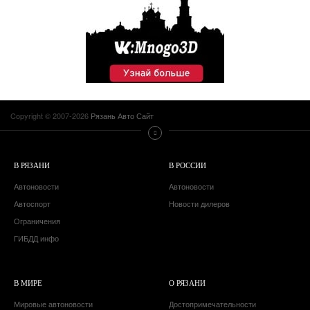
Copyright © 2007-2026
Рязань Авто Сайт
В РЯЗАНИ
В РОССИИ
Автоновости
Автоновости
Автоспорт
Новости дилеров
Ограничения
ГИБДД инфо
В МИРЕ
О РЯЗАНИ
Мировые автоновости
Достопримечательности