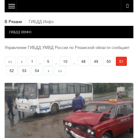
Toggle
navigation
В Рязани
ГИБДД Инфо
ГИБДД ИНФО
Управление ГИБДД УМВД России по Рязанской области сообщает
First
Prev
(current)
<<
<
1
5
10
48
49
50
51
...
...
...
Next
Last
52
53
54
>
>>