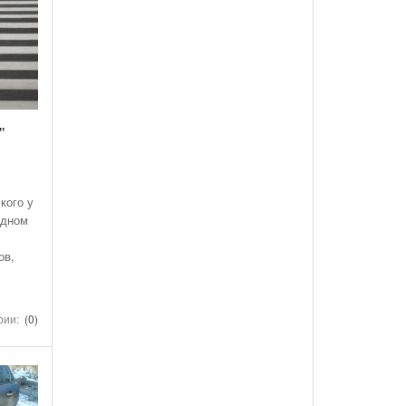
"
кого у
одном
ов,
рии:
(0)