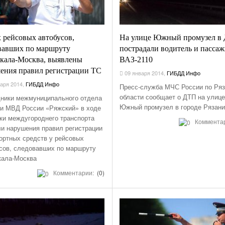
х рейсовых автобусов,
На улице Южный промузел в
вавших по маршруту
пострадали водитель и пасса
кала-Москва, выявлены
ВАЗ-2110
ения правил регистрации ТС
09 января 2014
,
ГИБДД Инфо
аря 2014
,
ГИБДД Инфо
Пресс-служба МЧС России по Ряз
области сообщает о ДТП на улиц
ники межмуниципального отдела
Южный промузел в городе Рязан
и МВД России «Ряжский» в ходе
ки междугороднего транспорта
Коммента
и нарушения правил регистрации
ортных средств у рейсовых
сов, следовавших по маршруту
кала-Москва
Комментарии:
(0)