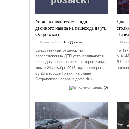
Устанавливаются очевидцы
Два ч
двойного наезда на пешехода на ул.
столк
Островского
"Газе
10 января 2014
,
ГИБДД Инфо
10 янв
Следственным отделом по
На 197
расследованию ДТП устанавливаются
М-6 «М
очевидцы происшествия, которое имело
ДТП с 
место 24 декабря 2013 года примерно в
легков
08.25 в городе Рязани на улице
Островского напротив дома №63
Комментарии:
(0)