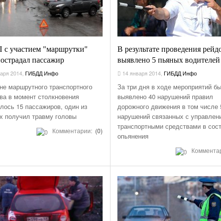
НОМЕРА ВСЕХ
ТАКСИ РЯЗАНИ,
ОТЗЫВЫ
АВТОШКОЛЫ
 с участием "маршрутки"
В результате проведения рейд
АЗС
острадал пассажир
выявлено 5 пьяных водителей
АВТОСТРАХОВАНИЕ
аря 2014
,
ГИБДД Инфо
14 января 2014
,
ГИБДД Инфо
АВТОСЕРВИСЫ
не маршрутного транспортного
За три дня в ходе мероприятий б
УСЛУГИ
ва в момент столкновения
выявлено 40 нарушений правил
лось 15 пассажиров, один из
дорожного движения в том числе 
ОТДЫХ В РЯЗАНИ
х получил травму головы
нарушений связанных с управлен
ШИННЫЕ ЦЕНТРЫ
транспортными средствами в сос
Комментарии:
(0)
опьянения
ОБЪЯВЛЕНИЯ
Коммента
НОВОСТИ САЙТА
АНЕКДОТЫ И
ЮМОР