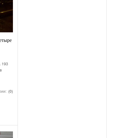
четыре
а 193
в
рии:
(0)