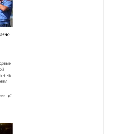
влено
йдовые
ой
ные на
авил
рии:
(0)