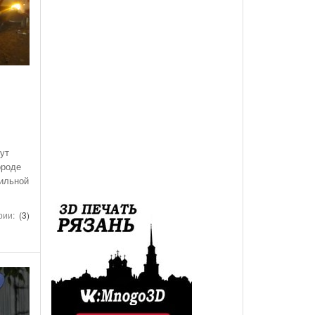
des-Benz Со
Года, На Трассе «Семеновская»
Список Дилеров Рязанской Области
Опубликован Проект Развязки У Д.Храпово
- 5782 дня
й Вокзал "Рязань-1"
Участвующих В Программе По Утилизации
Южного Обхода Рязани
- 5992 дня назад
Старых Автомобилей
треть Все
Дирекция Благоустройства Рязани Назвала Места
Где Выполняет Работы Днем 9 Июля
Обращение Министра Внутренних Дел
Российской Федерации Генерала Армии Рашида
Нургалиева К Участникам Дорожного
нут
- 6206 дней назад
Движения...
ороде
бильной
-
Физические Упражнения Для Автоспортсменов
рии:
(3)
6207 дней назад
Смотреть Все