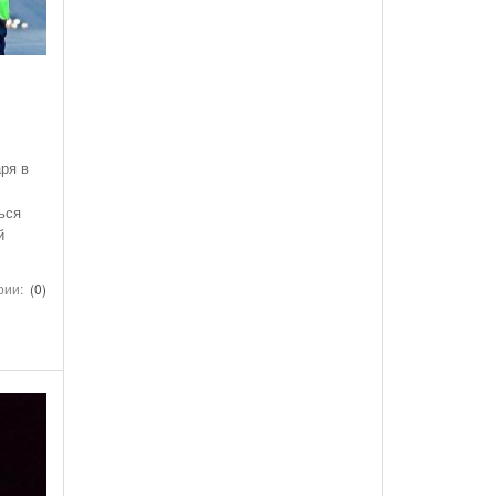
аря в
ься
й
рии:
(0)