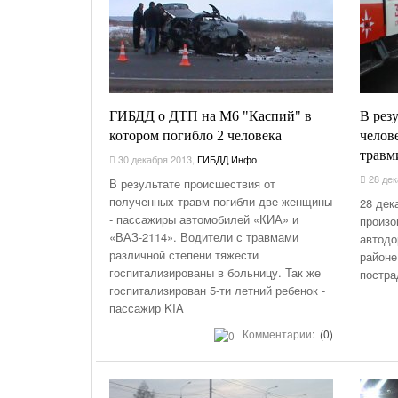
ГИБДД о ДТП на М6 "Каспий" в
В рез
котором погибло 2 человека
челов
травм
30 декабря 2013
,
ГИБДД Инфо
28 дек
В результате происшествия от
полученных травм погибли две женщины
28 дек
- пассажиры автомобилей «КИА» и
произо
«ВАЗ-2114». Водители с травмами
автодо
различной степени тяжести
районе
госпитализированы в больницу. Так же
постра
госпитализирован 5-ти летний ребенок -
пассажир KIA
Комментарии:
(0)