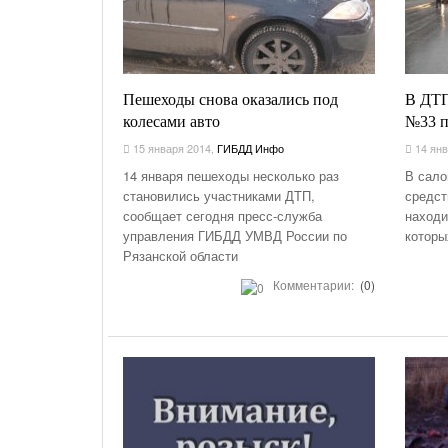
Пешеходы снова оказались под
В ДТП
колесами авто
№33 п
15 января 2014
,
ГИБДД Инфо
14 янв
14 января пешеходы несколько раз
В сало
становились участниками ДТП,
средст
сообщает сегодня пресс-служба
находи
управления ГИБДД УМВД России по
которы
Рязанской области
Комментарии:
(0)