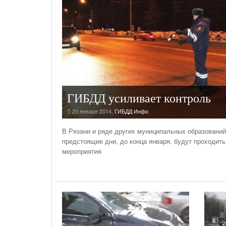
На Газонах Рязани
26 Ноября С 08:00 До 17:00 Будет Закрыт
Железнодорожный Переезд На 302 Км ПК 2
Перегона Кораблино - Ряжск-1
Зачем Нужна CRM-Система Для Отдела Продаж
ГИБДД усиливает контроль
20 января 2014
,
ГИБДД Инфо
В Рязани и ряде других муниципальных образований
предстоящие дни, до конца января, будут проходит
мероприятия