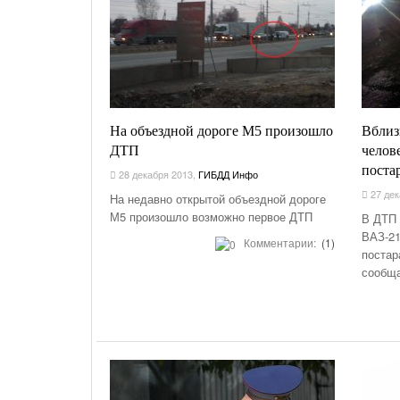
На объездной дороге М5 произошло
Вблиз
ДТП
челов
поста
28 декабря 2013
,
ГИБДД Инфо
27 дек
На недавно открытой объездной дороге
М5 произошло возможно первое ДТП
В ДТП 
ВАЗ-21
Комментарии:
(1)
постар
сообщ