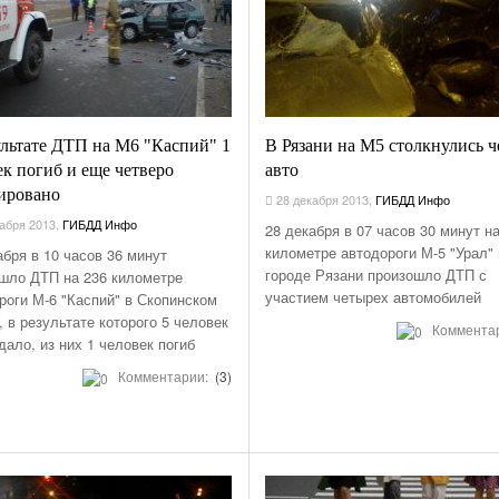
ультате ДТП на М6 "Каспий" 1
В Рязани на М5 столкнулись 
ек погиб и еще четверо
авто
ировано
28 декабря 2013
,
ГИБДД Инфо
абря 2013
,
ГИБДД Инфо
28 декабря в 07 часов 30 минут н
километре автодороги М-5 "Урал" 
абря в 10 часов 36 минут
городе Рязани произошло ДТП с
шло ДТП на 236 километре
участием четырех автомобилей
роги М-6 "Каспий" в Скопинском
, в результате которого 5 человек
Коммента
дало, из них 1 человек погиб
Комментарии:
(3)