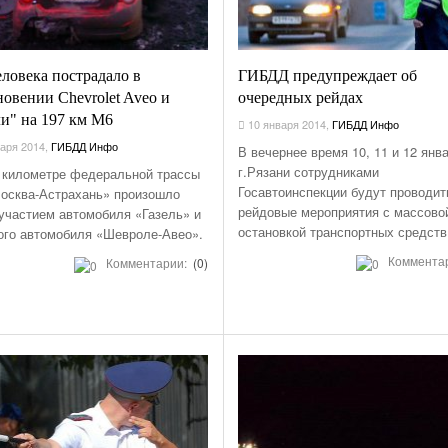
еловека пострадало в
ГИБДД предупреждает об
новении Chevrolet Aveo и
очередных рейдах
ли" на 197 км М6
10 января 2014
,
ГИБДД Инфо
аря 2014
,
ГИБДД Инфо
В вечернее время 10, 11 и 12 янв
г.Рязани сотрудниками
 километре федеральной трассы
Госавтоинспекции будут проводит
осква-Астрахань» произошло
рейдовые мероприятия с массово
участием автомобиля «Газель» и
остановкой транспортных средств
ого автомобиля «Шевроле-Авео».
Коммента
Комментарии:
(0)