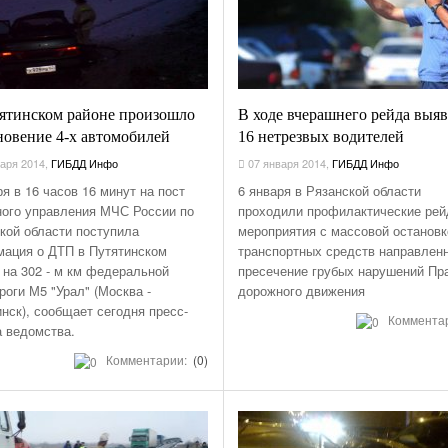
ятинском районе произошло
В ходе вчерашнего рейда выя
новение 4-х автомобилей
16 нетрезвых водителей
аря 2014
,
ГИБДД Инфо
07 января 2014
,
ГИБДД Инфо
ря в 16 часов 16 минут на пост
6 января в Рязанской области
ого управления МЧС России по
проходили профилактические ре
кой области поступила
мероприятия с массовой остановк
ация о ДТП в Путятинском
транспортных средств направлен
 на 302 - м км федеральной
пресечение грубых нарушений Пр
роги М5 "Урал" (Москва -
дорожного движения
нск), сообщает сегодня пресс-
Коммента
 ведомства.
Комментарии:
(0)