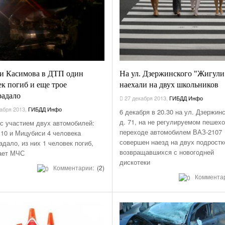
и Касимова в ДТП один
На ул. Дзержинского "Жигули
ек погиб и еще трое
наехали на двух школьников
радало
27 декабря 2013
,
ГИБДД Инфо
абря 2013
,
ГИБДД Инфо
6 декабря в 20.30 на ул. Дзержинс
д. 71, на не регулируемом пешех
с участием двух автомобилей:
переходе автомобилем ВАЗ-2107
10 и Мицубиси 4 человека
совершен наезд на двух подростк
адало, из них 1 человек погиб,
возвращавшихся с новогодней
ает МЧС
дискотеки
Комментарии:
(2)
Коммента