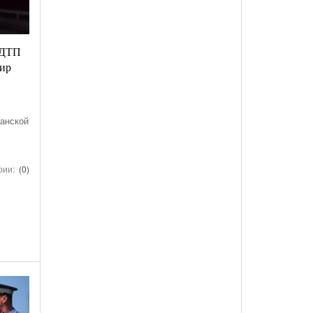
 ДТП
жир
анской
е
и
рии:
(0)