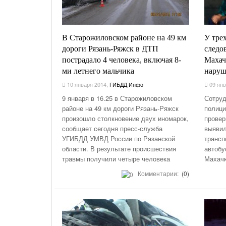
В Старожиловском районе на 49 км
У тре
дороги Рязань-Ряжск в ДТП
следо
пострадало 4 человека, включая 8-
Махач
ми летнего мальчика
наруш
10 января 2014
,
ГИБДД Инфо
09 янв
9 января в 16.25 в Старожиловском
Сотруд
районе на 49 км дороги Рязань-Ряжск
полици
произошло столкновение двух иномарок,
провер
сообщает сегодня пресс-служба
выявил
УГИБДД УМВД России по Рязанской
трансп
области. В результате происшествия
автобу
травмы получили четыре человека
Махач
Комментарии:
(0)