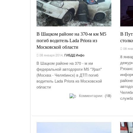
В Шацком районе на 370-м км М5
В Пут
погиб водитель Lada Priora из
столк
Московской области
08 янв
08 января 2014
,
ГИБДД Инфо
8 янва
дежурн
В Шацком районе на 370 - м км
Рязанс
федеральной автодороги М5 "Урал"
информ
(Москва - Челябинск) в ДТП погиб
районе
водитель Lada Priora из Московской
автодо
области
Челяби
Комментарии:
(18)
служба