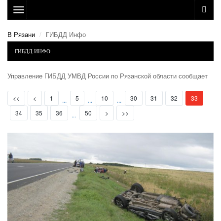
Toggle
navigation
В Рязани
ГИБДД Инфо
ГИБДД ИНФО
Управление ГИБДД УМВД России по Рязанской области сообщает
First
Prev
(current)
<<
<
1
5
10
30
31
32
33
...
...
...
Next
Last
34
35
36
50
>
>>
...