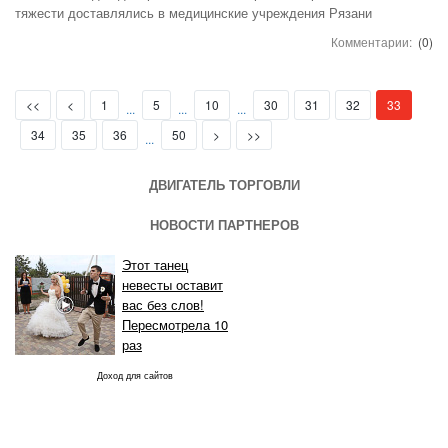
тяжести доставлялись в медицинские учреждения Рязани
Комментарии:
(0)
First
Prev
(current)
<<
<
1
5
10
30
31
32
33
...
...
...
Next
Last
34
35
36
50
>
>>
...
ДВИГАТЕЛЬ ТОРГОВЛИ
НОВОСТИ ПАРТНЕРОВ
Этот танец
невесты оставит
вас без слов!
Пересмотрела 10
раз
Доход для сайтов