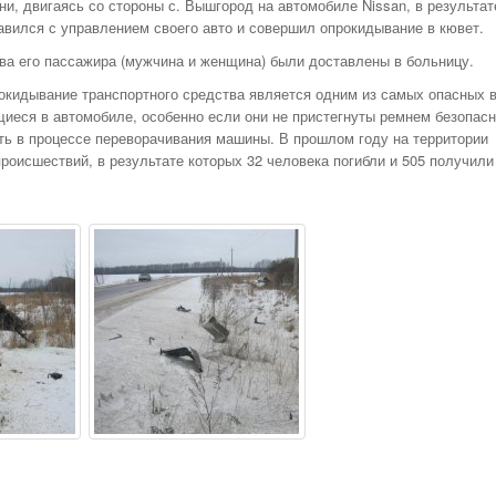
НОМЕРА ВСЕХ
ни, двигаясь со стороны с. Вышгород на автомобиле Nissan, в результат
ТАКСИ РЯЗАНИ,
авился с управлением своего авто и совершил опрокидывание в кювет.
ОТЗЫВЫ
два его пассажира (мужчина и женщина) были доставлены в больницу.
АВТОШКОЛЫ
рокидывание транспортного средства является одним из самых опасных 
АЗС
еся в автомобиле, особенно если они не пристегнуты ремнем безопасн
ть в процессе переворачивания машины. В прошлом году на территории
АВТОСТРАХОВАНИЕ
роисшествий, в результате которых 32 человека погибли и 505 получили
АВТОСЕРВИСЫ
УСЛУГИ
ОТДЫХ В РЯЗАНИ
ШИННЫЕ ЦЕНТРЫ
ОБЪЯВЛЕНИЯ
НОВОСТИ САЙТА
АНЕКДОТЫ И
ЮМОР