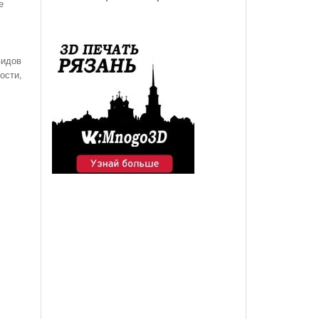
е
видов
ости,