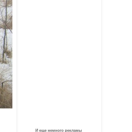
des-Benz Со
Года, На Трассе «Семеновская»
Список Дилеров Рязанской Области
Опубликован Проект Развязки У Д.Храпово
- 5789
й Вокзал "Рязань-1"
Участвующих В Программе По Утилизации
Южного Обхода Рязани
- 5999 дней назад
Старых Автомобилей
треть Все
Дирекция Благоустройства Рязани Назвала Места
Где Выполняет Работы Днем 9 Июля
Обращение Министра Внутренних Дел
Российской Федерации Генерала Армии Рашида
Нургалиева К Участникам Дорожного
- 6213 дней назад
Движения...
-
Физические Упражнения Для Автоспортсменов
6214 дней назад
Смотреть Все
И еще немного рекламы