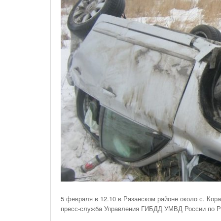
На Газонах Рязани
26 Ноября С 08:00 До 17:00 Будет Закрыт
Железнодорожный Переезд На 302 Км ПК 2
Перегона Кораблино - Ряжск-1
Зачем Нужна CRM-Система Для Отдела Продаж
5 февраля в 12.10 в Рязанском районе около с. Ко
пресс-служба Управления ГИБДД УМВД России по Ря