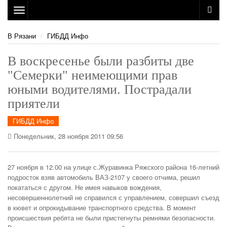
Toggle
navigation
В Рязани
ГИБДД Инфо
В воскресенье были разбиты две
"Семерки" неимеющими прав
юными водителями. Пострадали
приятели
ГИБДД Инфо
Понедельник, 28 ноября 2011 09:56
27 ноября в 12.00 на улице с.Журавинка Ряжского района 16-летний
подросток взяв автомобиль ВАЗ-2107 у своего отчима, решил
покататься с другом. Не имея навыков вождения,
несовершеннолетний не справился с управлением, совершил съезд
в кювет и опрокидывание транспортного средства. В момент
происшествия ребята не были пристегнуты ремнями безопасности.