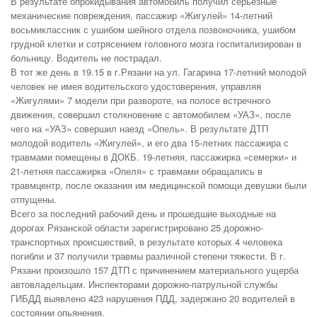
В результате опрокидывания автомобиль получил серьезные
механические повреждения, пассажир «Жигулей» 14-летний
восьмиклассник с ушибом шейного отдела позвоночника, ушибом
грудной клетки и сотрясением головного мозга госпитализирован в
больницу. Водитель не пострадал.
В тот же день в 19.15 в г.Рязани на ул. Гагарина 17-летний молодой
человек не имея водительского удостоверения, управляя
«Жигулями» 7 модели
при развороте, на полосе встречного
движения, совершил столкновение с автомобилем «УАЗ», после
чего на «УАЗ» совершил наезд «Опель». В результате ДТП
молодой водитель «Жигулей», и его два 15-летних пассажира с
травмами помещены в ДОКБ. 19-летняя, пассажирка «семерки» и
21-летняя пассажирка «Опеля» с травмами обращались в
травмцентр, после оказания им медицинской помощи девушки были
отпущены.
Всего за последний рабочий день и прошедшие выходные на
дорогах Рязанской области зарегистрировано 25 дорожно-
транспортных происшествий, в результате которых 4 человека
погибли и 37 получили травмы различной степени тяжести. В г.
Рязани произошло 157 ДТП с причинением материального ущерба
автовладельцам. Инспекторами дорожно-патрульной службы
ГИБДД выявлено 423 нарушения ПДД, задержано 20 водителей в
состоянии опьянения.