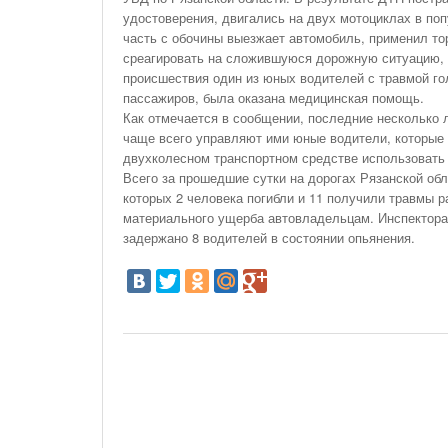
На Газонах Рязани
удостоверения, двигались на двух мотоциклах в поп
часть с обочины выезжает автомобиль, применил то
26 Ноября С 08:00 До 17:00 Будет Закрыт
среагировать на сложившуюся дорожную ситуацию, 
Железнодорожный Переезд На 302 Км ПК 2
происшествия один из юных водителей с травмой го
Перегона Кораблино - Ряжск-1
пассажиров, была оказана медицинская помощь.
Зачем Нужна CRM-Система Для Отдела Продаж
Как отмечается в сообщении, последние несколько л
чаще всего управляют ими юные водители, которые 
двухколесном транспортном средстве использоват
Всего за прошедшие сутки на дорогах Рязанской обл
которых 2 человека погибли и 11 получили травмы р
материального ущерба автовладельцам. Инспектор
задержано 8 водителей в состоянии опьянения.