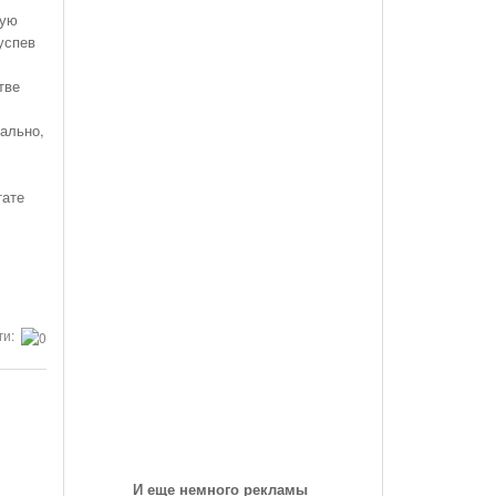
des-Benz Со
Года, На Трассе «Семеновская»
жую
Список Дилеров Рязанской Области
успев
Опубликован Проект Развязки У Д.Храпово
- 5789
й Вокзал "Рязань-1"
Участвующих В Программе По Утилизации
Южного Обхода Рязани
- 5999 дней назад
Старых Автомобилей
тве
треть Все
Дирекция Благоустройства Рязани Назвала Места
чально,
Где Выполняет Работы Днем 9 Июля
Обращение Министра Внутренних Дел
тате
Российской Федерации Генерала Армии Рашида
Нургалиева К Участникам Дорожного
- 6213 дней назад
Движения...
-
Физические Упражнения Для Автоспортсменов
ги:
6214 дней назад
Смотреть Все
И еще немного рекламы