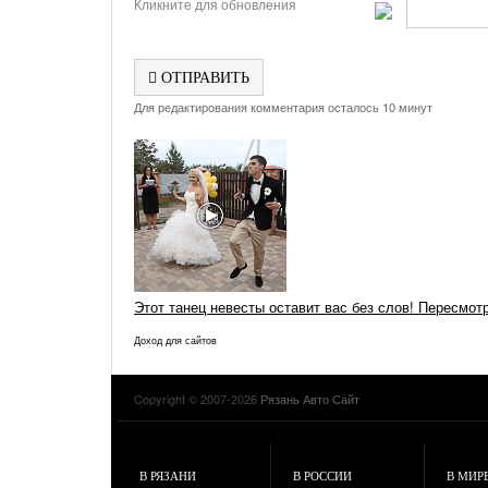
Кликните для обновления
ОТПРАВИТЬ
Для редактирования комментария осталось 10 минут
Этот танец невесты оставит вас без слов! Пересмот
Доход для сайтов
Copyright © 2007-2026
Рязань Авто Сайт
В РЯЗАНИ
В РОССИИ
В МИР