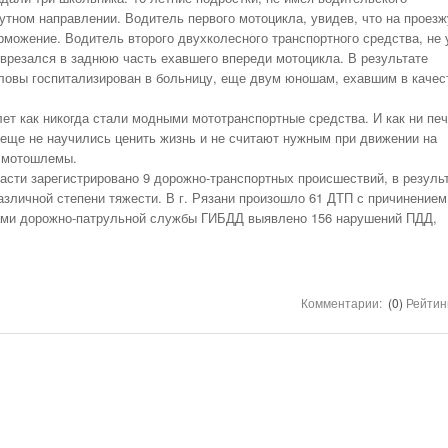
Первый Отзыв Года. И Это Merce
АКСЕССУАРЫ
утном направлении. Водитель первого мотоцикла, увидев, что на проез
Снижать Аварийность С Участием Диких
- 1657 дней назад
Своим S-Class
С Начала Года 11680 Нарушителей Привлечены
рможение. Водитель второго двухколесного транспортного средства, не 
ПРАВО
Животных На Автодорогах Будут С Помощью
Сухогрузный Контейнер 10 Футов: Технические
К Административной Ответственности За
Железнодорожны
Смотреть Все
врезался в заднюю часть ехавшего впереди мотоцикла.
В результате
- 2188 дней назад
ГОСТа
Характеристики И Габариты
- 233 дня назад
дней назад
Парковку На Газонах Рязани
GPS НАВИГАЦИЯ
ловы госпитализирован в больницу, еще двум юношам, ехавшим в качес
Смотреть Все
Смо
ПОЛЕЗНОЕ
Опубликован Проект Развязки У Д.Храпово
Концепция Реформы Системы Фото-
ет как никогда стали модными мототранспортные средства. И как ни пе
- 285 дней назад
Южного Обхода Рязани
ПРЕСС РЕЛИЗЫ
еще не научились ценить жизнь и не считают нужным при движении на
Видеофиксации Нарушений Правил Дорожного
Смотреть Все
ь мотошлемы.
Движения
ВСЯЧИНА
асти зарегистрировано 9 дорожно-транспортных происшествий, в резуль
КАТАЛОГ
азличной степени тяжести. В г. Рязани произошло 61 ДТП с причинением
РЯЗАНСКИХ ФИРМ
ами дорожно-патрульной службы ГИБДД выявлено 156 нарушений ПДД,
ПРОКАТ АВТО
АВТОМАГАЗИНЫ
ШИНОМОНТАЖИ
Комментарии:
(0)
Рейтин
АВТОМОЙКИ
АВТОСАЛОНЫ.
КУПИТЬ НОВОЕ
АВТО
ТАКСИ РЯЗАНИ.