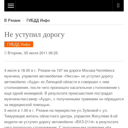
Toggle
navigation
В Рязани
ГИБДД Инфо
Не уступил дорогу
ГИБДД Инфо
Вторник, 05 июля 2011 06:25
4 июля в 18.00 в г. Рязани на 197 км дороги Москва-Челябинск
мужчина, управляя автомобилем «Ниссан» не уступил дорогу
автомобилю «Ауди» из Липецкой области и совершил с ним
столкновение, после чего произошло касательное столкновение с
еще одной иномаркой. В результате происшествия пострадал
мужчина-пассажир «Ауди», с полученными травмами он обращался
за медицинской помощью.
5 июля в 1.00 в г. Рязани на перекрестке ул.Зубковой с ул.
Тимуровцев житель областного центра, управляя Жигулями 8-ой
модели не уступил дорогу
автомобилю «ВАЗ-2114» в результате
чего произошло столкновение. С полученными травмами оба