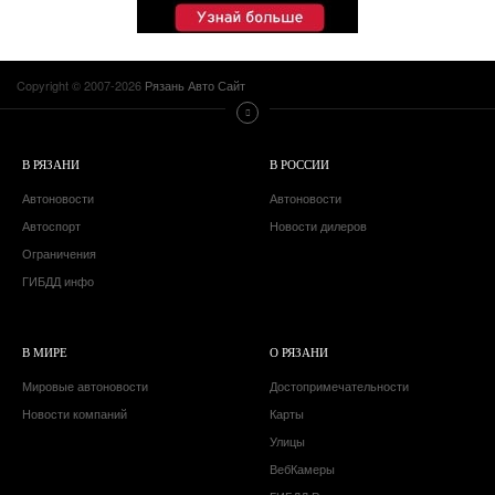
Copyright © 2007-2026
Рязань Авто Сайт
В РЯЗАНИ
В РОССИИ
Автоновости
Автоновости
Автоспорт
Новости дилеров
Ограничения
ГИБДД инфо
В МИРЕ
О РЯЗАНИ
Мировые автоновости
Достопримечательности
Новости компаний
Карты
Улицы
ВебКамеры