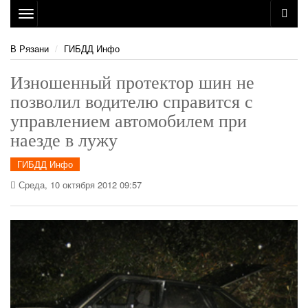
Toggle
navigation
В Рязани
ГИБДД Инфо
Изношенный протектор шин не
позволил водителю справится с
управлением автомобилем при
наезде в лужу
ГИБДД Инфо
Среда, 10 октября 2012 09:57