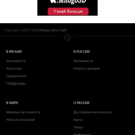
Copyright © 2007-2026
Рязань Авто Сайт
В РЯЗАНИ
В РОССИИ
Автоновости
Автоновости
Автоспорт
Новости дилеров
Ограничения
ГИБДД инфо
В МИРЕ
О РЯЗАНИ
Мировые автоновости
Достопримечательности
Новости компаний
Карты
Улицы
ВебКамеры