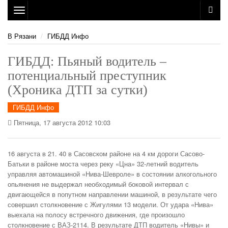
Toggle
navigation
В Рязани
ГИБДД Инфо
ГИБДД: Пьяный водитель –
потенциальный преступник
(Хроника ДТП за сутки)
ГИБДД Инфо
Пятница, 17 августа 2012 10:03
16 августа в 21. 40 в Сасовском районе на 4 км дороги Сасово-
Батьки в районе моста через реку «Цна» 32-летний водитель
управляя автомашиной «Нива-Шевроле» в состоянии алкогольного
опьянения не выдержал необходимый боковой интервал с
двигающейся в попутном направлении машиной, в результате чего
совершил столкновение с Жигулями 13 модели.
От удара «Нива»
выехала на полосу встречного движения, где произошло
столкновение с ВАЗ-2114. В результате ДТП водитель «Нивы» и