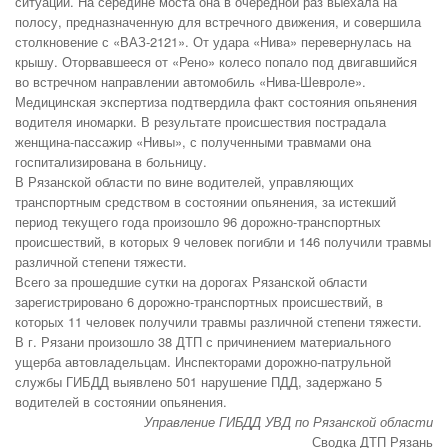
ситуации. На середине моста она в очередной раз выехала на
полосу, предназначенную для встречного движения,
и совершила
столкновение с «ВАЗ-2121». От удара «Нива» перевернулась на
крышу. Оторвавшееся от «Рено» колесо попало под двигавшийся
во встречном направлении автомобиль «Нива-Шевроле».
Медицинская экспертиза подтвердила факт состояния опьянения
водителя иномарки. В результате происшествия пострадала
женщина-пассажир «Нивы», с полученными травмами она
госпитализирована в больницу.
В Рязанской области по вине водителей, управляющих
транспортным средством в состоянии опьянения, за истекший
период текущего года произошло 96 дорожно-транспортных
происшествий, в которых 9 человек погибли и 146 получили травмы
различной степени тяжести.
Всего за прошедшие сутки на дорогах Рязанской области
зарегистрировано 6 дорожно-транспортных происшествий, в
которых 11 человек получили травмы различной степени тяжести.
В г. Рязани произошло 38 ДТП с причинением материального
ущерба автовладельцам. Инспекторами дорожно-патрульной
службы ГИБДД выявлено 501 нарушение ПДД, задержано 5
водителей в состоянии опьянения.
Управление ГИБДД УВД по Рязанской области
Сводка ДТП Рязань