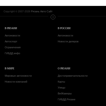
Copyright © 2007-2026
Рязань Авто Сайт
В РЯЗАНИ
В РОССИИ
Автоновости
Автоновости
Автоспорт
Новости дилеров
Ограничения
ГИБДД инфо
В МИРЕ
О РЯЗАНИ
Мировые автоновости
Достопримечательности
Новости компаний
Карты
Улицы
ВебКамеры
ГИБДД Рязани