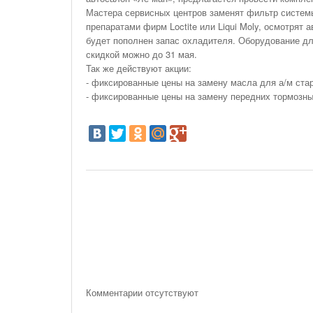
На Газонах Рязани
Мастера сервисных центров заменят фильтр систем
препаратами фирм Loctite или Liqui Moly, осмотрят 
26 Ноября С 08:00 До 17:00 Будет Закрыт
будет пополнен запас охладителя. Оборудование дл
Железнодорожный Переезд На 302 Км ПК 2
скидкой можно до 31 мая.
Перегона Кораблино - Ряжск-1
Так же действуют акции:
Зачем Нужна CRM-Система Для Отдела Продаж
- фиксированные цены на замену масла для а/м стар
- фиксированные цены на замену передних тормозны
Комментарии отсутствуют