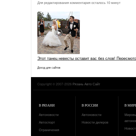
Для редактирования комментария осталось 10 минут
Этот танец невесты оставит вас без слов! Пересмот
Доход для сайтов
Copyright © 2007-2026
Рязань Авто Сайт
В РЯЗАНИ
В РОССИИ
В МИР
Автоновости
Автоновости
Миров
автоно
Автоспорт
Новости дилеров
Новост
Ограничения