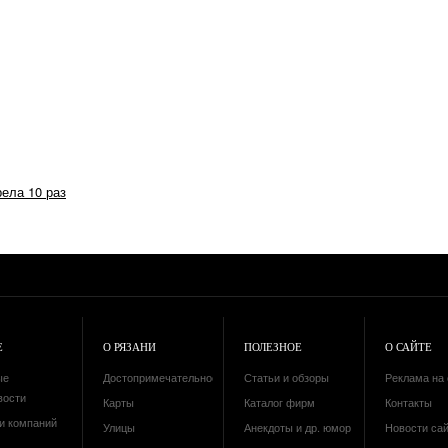
рела 10 раз
Е
О РЯЗАНИ
ПОЛЕЗНОЕ
О САЙТЕ
ые
Достопримечательности
Статьи и обзоры
Реклама на 
вости
Карты
Каталог фирм
Контакты
и компаний
Улицы
Анекдоты и др. юмор
Новости са