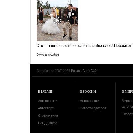
Этот танец невесты оставит вас без слов! Пересмот
Доход для сайтов
Copyright © 2007-2026
Рязань Авто Сайт
В РЯЗАНИ
В РОССИИ
В МИР
Автоновости
Автоновости
Миров
автоно
Автоспорт
Новости дилеров
Новост
Ограничения
ГИБДД инфо