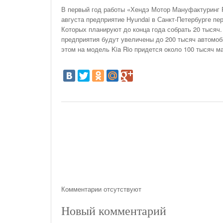
На Газонах Рязани
В первый год работы «Хендэ Мотор Мануфактуринг Р
августа предприятие Hyundai в Санкт-Петербурге пе
26 Ноября С 08:00 До 17:00 Будет Закрыт
Которых планируют до конца года собрать 20 тысяч. 
Железнодорожный Переезд На 302 Км ПК 2
предприятия будут увеличены до 200 тысяч автомоб
Перегона Кораблино - Ряжск-1
этом на модель Kia Rio придется около 100 тысяч 
Зачем Нужна CRM-Система Для Отдела Продаж
Комментарии отсутствуют
Новый комментарий