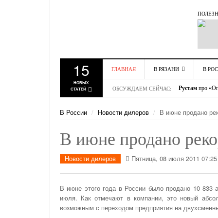
ПОЛЕЗН
15
ГЛАВНАЯ
В РЯЗАНИ
В РО
Гавриил
про «О
НОВЫХ
ОБСУЖДАЕМ СЕЙЧАС:
Рустам
про «Оп
СТАТЕЙ
АВТОНОВОСТИ
АВТ
Макар
про «Оп
РЯЗАНИ
РОСС
Борис
про «Афо
09 ИЮЛЯ 2025
В России
Новости дилеров
В июне продано рек
НОВОСТИ
НОВО
Это не такси
пр
АВТОСПОРТА
Михаил
про «М
Как Оптимально Распределить Роли Участников 
ПРО
В июне продано реко
Дмитрий
про «
ОГРАНИЧЕНИЕ
АВТО
Команде: Пошаговое Руководство Для Лидера
Арсен
про «Объ
ДВИЖЕНИЯ
Михаил
про «С
Новости дилеров
Пятница, 08 июля 2011 07:25
ГИБДД ИНФО
Алексей.
про «И
Дебетовая Карта Для Пенсионеров: Когда
В июне этого года в России было продано 10 833 а
Обслуживание Бесплатно
июля. Как отмечают в компании, это новый абсо
С Начала Года 11680 Нарушителей Привлечены К
возможным с переходом предприятия на двухсменный 
Административной Ответственности За Парковку