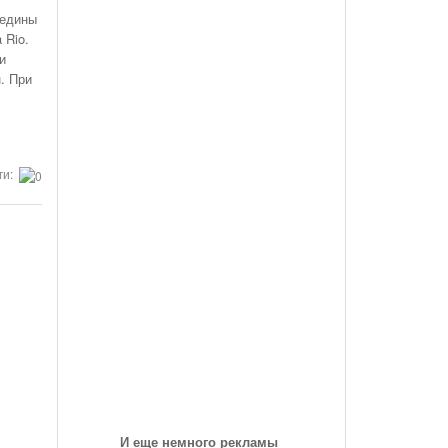
des-Benz Со
Года, На Трассе «Семеновская»
редины
Список Дилеров Рязанской Области
 Rio.
Опубликован Проект Развязки У Д.Храпово
- 5789
й Вокзал "Рязань-1"
Участвующих В Программе По Утилизации
и
Южного Обхода Рязани
- 5999 дней назад
Старых Автомобилей
. При
треть Все
Дирекция Благоустройства Рязани Назвала Места
Где Выполняет Работы Днем 9 Июля
Обращение Министра Внутренних Дел
ги:
Российской Федерации Генерала Армии Рашида
Нургалиева К Участникам Дорожного
- 6213 дней назад
Движения...
-
Физические Упражнения Для Автоспортсменов
6214 дней назад
Смотреть Все
И еще немного рекламы