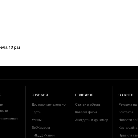
рела 10 раз
Е
О РЯЗАНИ
ПОЛЕЗНОЕ
О САЙТЕ
ые
Достопримечательности
Статьи и обзоры
Реклама на 
вости
Карты
Каталог фирм
Контакты
и компаний
Улицы
Анекдоты и др. юмор
Новости са
ВебКамеры
Карта сайта 
ГИБДД Рязани
Правила са