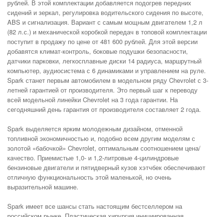
рублей. В этой комплектации добавляется подогрев передних
сидений и зеркал, регулировка водительского сидения по высоте,
ABS и сигнализация. Вариант с самым мощным двигателем 1,2 л
(82 л.с.) и механической коробкой передач в топовой комплектации
поступит в продажу по цене от 481 600 рублей. Для этой версии
добавятся климат-контроль, боковые подушки безопасности,
датчики парковки, легкосплавные диски 14 радиуса, маршрутный
компьютер, аудиосистема с 6 динамиками и управлением на руле.
Spark станет первым автомобилем в модельном ряду Chevrolet с 3-
летней гарантией от производителя. Это первый шаг к переводу
всей модельной линейки Chevrolet на 3 года гарантии. На
сегодняшний день гарантия от производителя составляет 2 года.
Spark выделяется ярким молодежным дизайном, отменной
топливной экономичностью и, подобно всем другим моделям с
золотой «бабочкой» Chevrolet, оптимальным соотношением цена/
качество. Приемистые 1,0- и 1,2-литровые 4-цилиндровые
бензиновые двигатели и пятидверный кузов хэтчбек обеспечивают
отличную функциональность этой маленькой, но очень
выразительной машине.
Spark имеет все шансы стать настоящим бестселлером на
российском рынке. Пластическая хирургия инициированная