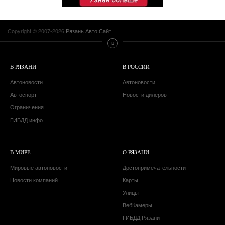
Copyright © 2007-2026
Рязань Авто Сайт
В РЯЗАНИ
В РОССИИ
Автоновости
Автоновости
Автоспорт
Новости дилеров
Ограничения
ГИБДД инфо
В МИРЕ
О РЯЗАНИ
Мировые автоновости
Достопримечательности
Новости компаний
Карты
Улицы
ВебКамеры
ГИБДД Рязани