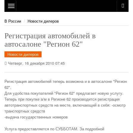
Toggle
navigation
В России
Новости дилеров
Регистрация автомобилей в
автосалоне "Регион 62"
Новости дилеров
Четверг, 16 декабря 2010 07:45
Регистрация автомобилей теперь возможна и в автосалоне "Регион
62".
Для удобства покупателей "Регион 62" предлагает новую услугу.
Теперь при покупке а/м в Регионе 62 производится регистрация
автотранспортных средств на месте, включающий в себя:
-осмотр
транспортных средств
-выдача государственных номеров
Услуга предоставляется по СУББОТАМ. За подробной