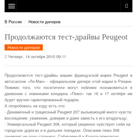
Toggle
navigation
В России
Новости дилеров
Продолжаются тест-драйвы Peugeot
Новости дилеров
Четверг, 14 октября 2010 09:11
Продолжаются тест-драйвы машин французской марки Peugeot в
автосалоне «Ле-Ман» - официальном дилере этой марки в Рязани.
Помимо того, что посетители могут поближе познакомиться в
движении с новинками концерна «Пежо» так 16 и 17 октября им
будет вручен гарантированный подарок.
А попробовать на ходу есть что:
- Динамичный и грациозный Peugeot 207 вызывающий много чувств:
восхищение, уважение, доверие и даже зависть к его владельцу;
- Универсальный Peugeot 308, который уверенно чувствует себя на
городских дорогах и в дальних поездках. Описание пежо 308
занимает не одну страницу. Собираемый в Калуге прекрасно