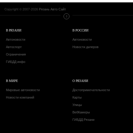
Copyright © 2007-2026
Рязань Авто Сайт
В РЯЗАНИ
В РОССИИ
Автоновости
Автоновости
Автоспорт
Новости дилеров
Ограничения
ГИБДД инфо
В МИРЕ
О РЯЗАНИ
Мировые автоновости
Достопримечательности
Новости компаний
Карты
Улицы
ВебКамеры
ГИБДД Рязани