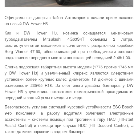
Официальные дилеры «Чайна Автомаркет» начали прием заказов
на новый DW Hower H5.
Как и DW Hower H3, новинка оснащается бензиновым
турбодвигателем Mitsubishi 4G63S4T объемом 2 литра,
шестиступенчатой механикой в сочетании с раздаточной коробкой
Borg Warner 47-60, обеспечивающей при необходимости жесткое
подключение переднего моста и понижающей передачей 2.48/1.00.
Слегка подросшая габаритная высота модели (1775 против 1745 мм
у DW Hower H3) и увеличенный клиренс являются следствием
установки более крупных колес диаметром 18 дюймов с шинами
размерности 235/65 R18. За счет иного дизайна бамперов у DW
Hower H5 улучшились показатели геометрической проходимости:
передний и задний углы въезда и съезда.
Безопасность усилена системой курсовой устойчивости ESC Bosch
9-го поколения, а работу водителя облегчают электронные
ассистенты – системы помощи при трогании в гору HAC (Hill-start
Assist Control) и помощи при спуске HDC (Hill Descent Control), а
также датчики парковки в заднем бампере.