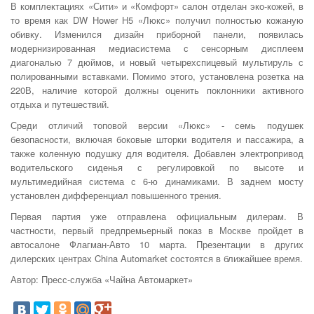
В комплектациях «Сити» и «Комфорт» салон отделан эко-кожей, в
то время как DW Hower H5 «Люкс» получил полностью кожаную
обивку. Изменился дизайн приборной панели, появилась
модернизированная медиасистема с сенсорным дисплеем
диагональю 7 дюймов, и новый четырехспицевый мультируль с
полированными вставками. Помимо этого, установлена розетка на
220В, наличие которой должны оценить поклонники активного
отдыха и путешествий.
Среди отличий топовой версии «Люкс» - семь подушек
безопасности, включая боковые шторки водителя и пассажира, а
также коленную подушку для водителя. Добавлен электропривод
водительского сиденья с регулировкой по высоте и
мультимедийная система с 6-ю динамиками. В заднем мосту
установлен дифференциал повышенного трения.
Первая партия уже отправлена официальным дилерам. В
частности, первый предпремьерный показ в Москве пройдет в
автосалоне Флагман-Авто 10 марта. Презентации в других
дилерских центрах China Automarket состоятся в ближайшее время.
Автор: Пресс-служба «Чайна Автомаркет»