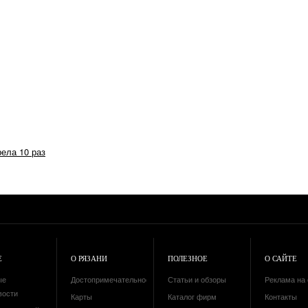
рела 10 раз
Е
О РЯЗАНИ
ПОЛЕЗНОЕ
О САЙТЕ
ые
Достопримечательности
Статьи и обзоры
Реклама на 
вости
Карты
Каталог фирм
Контакты