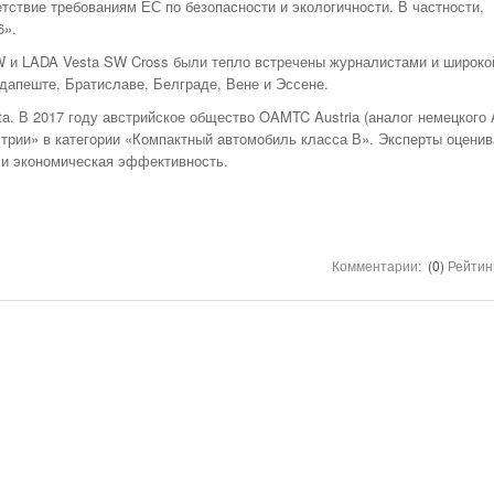
НОМЕРА ВСЕХ
ствие требованиям ЕС по безопасности и экологичности. В частности,
ТАКСИ РЯЗАНИ,
6».
ОТЗЫВЫ
W и LADA Vesta SW Cross были тепло встречены журналистами и широко
АВТОШКОЛЫ
дапеште, Братиславе, Белграде, Вене и Эссене.
АЗС
a. В 2017 году австрийское общество OAMTC Austria (аналог немецкого
трии» в категории «Компактный автомобиль класса В». Эксперты оцени
АВТОСТРАХОВАНИЕ
 и экономическая эффективность.
АВТОСЕРВИСЫ
УСЛУГИ
ОТДЫХ В РЯЗАНИ
Комментарии:
(0)
Рейтин
ШИННЫЕ ЦЕНТРЫ
ОБЪЯВЛЕНИЯ
НОВОСТИ САЙТА
АНЕКДОТЫ И
ЮМОР