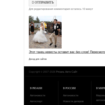
ОТПРАВИТЬ
Для редактирования комментария осталось 10 минут
Этот танец невесты оставит вас без слов! Пересмот
Доход для сайтов
Copyright © 2007-2026
Рязань Авто Сайт
В РЯЗАНИ
В РОССИИ
В МИР
Автоновости
Автоновости
Миров
автоно
Автоспорт
Новости дилеров