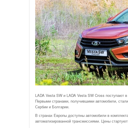
На Газонах Рязани
26 Ноября С 08:00 До 17:00 Будет Закрыт
Железнодорожный Переезд На 302 Км ПК 2
Перегона Кораблино - Ряжск-1
Зачем Нужна CRM-Система Для Отдела Продаж
LADA Vesta SW и LADA Vesta SW Cross поступают в
Первыми странами, получившими автомобили, стали 
Сербии и Болгарии.
В странах Европы доступны автомобили в комплектац
автоматизированной трансмиссиями. Цены стартуют 