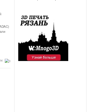
й
 ADAC)
вали
ги: