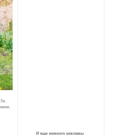
des-Benz Со
Года, На Трассе «Семеновская»
Список Дилеров Рязанской Области
Опубликован Проект Развязки У Д.Храпово
- 5782 дня
й Вокзал "Рязань-1"
Участвующих В Программе По Утилизации
Южного Обхода Рязани
- 5992 дня назад
Старых Автомобилей
треть Все
Дирекция Благоустройства Рязани Назвала Места
Где Выполняет Работы Днем 9 Июля
Обращение Министра Внутренних Дел
Российской Федерации Генерала Армии Рашида
Нургалиева К Участникам Дорожного
- 6206 дней назад
Движения...
-
Физические Упражнения Для Автоспортсменов
6207 дней назад
За.
Смотреть Все
вакии,
И еще немного рекламы