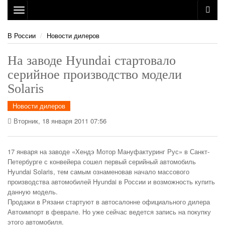
Toggle
navigation
В России
Новости дилеров
На заводе Hyundai стартовало
серийное производство модели
Solaris
Новости дилеров
Вторник, 18 января 2011 07:56
17 января на заводе «Хендэ Мотор Мануфактуринг Рус» в Санкт-
Петербурге с конвейера сошел первый серийный автомобиль
Hyundai Solaris, тем самым ознаменовав начало массового
производства автомобилей Hyundai в России и возможность купить
данную модель.
Продажи в Рязани стартуют в автосалонне официального дилера
Автоимпорт в феврале. Но уже сейчас ведется запись на покупку
этого автомобиля.