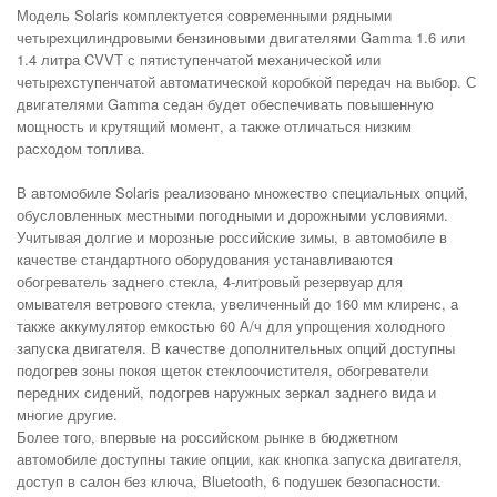
Модель Solaris комплектуется современными рядными
четырехцилиндровыми бензиновыми двигателями Gamma 1.6 или
1.4 литра CVVT с пятиступенчатой механической или
четырехступенчатой автоматической коробкой передач на выбор. С
двигателями Gamma седан будет обеспечивать повышенную
мощность и крутящий момент, а также отличаться низким
расходом топлива.
В автомобиле Solaris реализовано множество специальных опций,
обусловленных местными погодными и дорожными условиями.
Учитывая долгие и морозные российские зимы, в автомобиле в
качестве стандартного оборудования устанавливаются
обогреватель заднего стекла, 4-литровый резервуар для
омывателя ветрового стекла, увеличенный до 160 мм клиренс, а
также аккумулятор емкостью 60 А/ч для упрощения холодного
запуска двигателя. В качестве дополнительных опций доступны
подогрев зоны покоя щеток стеклоочистителя, обогреватели
передних сидений, подогрев наружных зеркал заднего вида и
многие другие.
Более того, впервые на российском рынке в бюджетном
автомобиле доступны такие опции, как кнопка запуска двигателя,
доступ в салон без ключа, Bluetooth, 6 подушек безопасности.