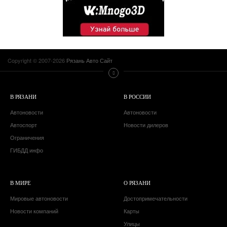
Copyright © 2007-2026
Рязань Авто Сайт
В РЯЗАНИ
В РОССИИ
Автоновости
Автоновости
Автоспорт
Новости дилеров
Ограничения
ГИБДД инфо
В МИРЕ
О РЯЗАНИ
Мировые автоновости
Достопримечательности
Новости компаний
Карты
Улицы