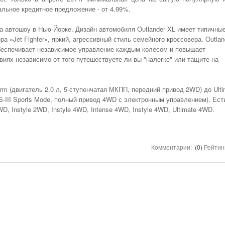
Первый Отзыв Года. И Это Merce
АКСЕССУАРЫ
альное кредитное предложение - от 4.99%.
Снижать Аварийность С Участием Диких
- 1657 дней назад
Своим S-Class
С Начала Года 11680 Нарушителей Привлечены
ПРАВО
Животных На Автодорогах Будут С Помощью
Сухогрузный Контейнер 10 Футов: Технические
К Административной Ответственности За
Железнодорожны
Смотреть Все
а автошоу в Нью-Йорке. Дизайн автомобиля Outlander XL имеет типичны
- 2188 дней назад
ГОСТа
Характеристики И Габариты
- 233 дня назад
дней назад
Парковку На Газонах Рязани
GPS НАВИГАЦИЯ
а «Jet Fighter», яркий, агрессивный стиль семейного кроссовера. Outlan
Смотреть Все
Смо
беспечивает независимое управление каждым колесом и повышает
ПОЛЕЗНОЕ
Опубликован Проект Развязки У Д.Храпово
Концепция Реформы Системы Фото-
иях независимо от того путешествуете ли вы "налегке" или тащите на
- 285 дней назад
Южного Обхода Рязани
ПРЕСС РЕЛИЗЫ
Видеофиксации Нарушений Правил Дорожного
Смотреть Все
Движения
ВСЯЧИНА
orm (двигатель 2.0 л, 5-ступенчатая МКПП, передний привод 2WD) до Ulti
КАТАЛОГ
CS-III Sports Mode, полный привод 4WD с электронным управлением). Ест
РЯЗАНСКИХ ФИРМ
, Instyle 2WD, Instyle 4WD, Intense 4WD, Instyle 4WD, Ultimate 4WD.
ПРОКАТ АВТО
АВТОМАГАЗИНЫ
Комментарии:
(0)
Рейтин
ШИНОМОНТАЖИ
АВТОМОЙКИ
АВТОСАЛОНЫ.
КУПИТЬ НОВОЕ
АВТО
ТАКСИ РЯЗАНИ.