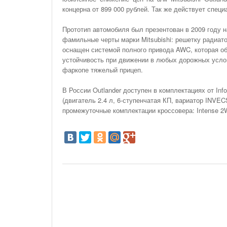
На Газонах Рязани
концерна от 899 000 рублей. Так же действует специ
26 Ноября С 08:00 До 17:00 Будет Закрыт
Прототип автомобиля был презентован в 2009 году н
Железнодорожный Переезд На 302 Км ПК 2
фамильные черты марки Mitsubishi: решетку радиатор
Перегона Кораблино - Ряжск-1
оснащен системой полного привода AWC, которая о
Зачем Нужна CRM-Система Для Отдела Продаж
устойчивость при движении в любых дорожных услов
фаркопе тяжелый прицеп.
В России Outlander доступен в комплектациях от Inf
(двигатель 2.4 л, 6-ступенчатая КП, вариатор INVE
промежуточные комплектации кроссовера: Intense 2WD