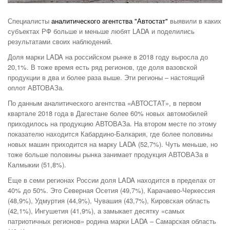
Специалисты
аналитического агентства "Автостат"
выявили в каких
субъектах РФ больше и меньше любят LADA и поделились
результатами своих наблюдений.
Доля марки LADA на российском рынке в 2018 году выросла до
20,1%. В тоже время есть ряд регионов, где доля вазовской
продукции в два и более раза выше. Эти регионы – настоящий
оплот АВТОВАЗа.
По данным аналитического агентства «АВТОСТАТ», в первом
квартале 2018 года в Дагестане более 60% новых автомобилей
приходилось на продукцию АВТОВАЗа. На втором месте по этому
показателю находится Кабардино-Балкария, где более половины
новых машин приходится на марку LADA (52,7%). Чуть меньше, но
тоже больше половины рынка занимает продукция АВТОВАЗа в
Калмыкии (51,8%).
Еще в семи регионах России доля LADA находится в пределах от
40% до 50%. Это Северная Осетия (49,7%), Карачаево-Черкессия
(48,9%), Удмуртия (44,9%), Чувашия (43,7%), Кировская область
(42,1%), Ингушетия (41,9%), а замыкает десятку «самых
патриотичных регионов» родина марки LADA – Самарская область