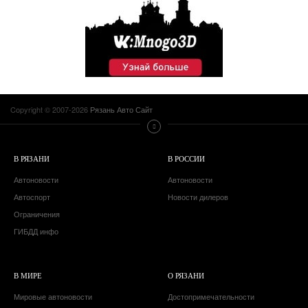
Copyright © 2007-2026
Рязань Авто Сайт
В РЯЗАНИ
В РОССИИ
Автоновости
Автоновости
Автоспорт
Новости дилеров
Ограничения
ГИБДД инфо
В МИРЕ
О РЯЗАНИ
Мировые автоновости
Достопримечательности