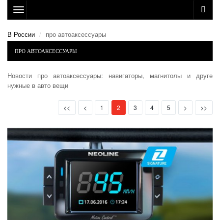
Toggle
navigation
В России
про автоаксессуары
ПРО АВТОАКСЕССУАРЫ
Новости про автоаксессуары: навигаторы, магнитолы и друге
нужные в авто вещи
First
Prev
(current)
Next
Last
<<
<
1
2
3
4
5
>
>>