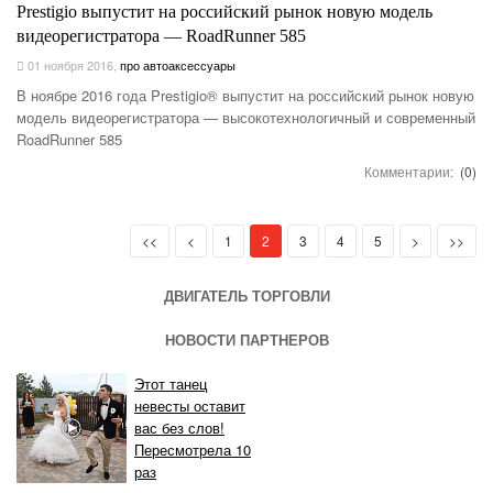
Prestigio выпустит на российский рынок новую модель
видеорегистратора — RoadRunner 585
01 ноября 2016
,
про автоаксессуары
В ноябре 2016 года Prestigio® выпустит на российский рынок новую
модель видеорегистратора — высокотехнологичный и современный
RoadRunner 585
Комментарии:
(0)
First
Prev
(current)
Next
Last
<<
<
1
2
3
4
5
>
>>
ДВИГАТЕЛЬ ТОРГОВЛИ
НОВОСТИ ПАРТНЕРОВ
Этот танец
невесты оставит
вас без слов!
Пересмотрела 10
раз