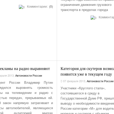
НОМЕРА ВСЕХ
ограничения движения грузового
ТАКСИ РЯЗАНИ,
Комментарии:
(0)
транспорта в пределах города
ОТЗЫВЫ
Коммента
АВТОШКОЛЫ
АЗС
АВТОСТРАХОВАНИЕ
АВТОСЕРВИСЫ
УСЛУГИ
ОТДЫХ В РЯЗАНИ
ШИННЫЕ ЦЕНТРЫ
рекламы на радио выравняют
Категория для скутеров возм
ОБЪЯВЛЕНИЯ
появится уже в текущем году
раля 2013
,
Автоновости России
НОВОСТИ САЙТА
07 февраля 2013
,
Автоновости России
дент России Владимир Путин
АНЕКДОТЫ И
рядился выровнять громкость
Участники «Круглого стала»,
ЮМОР
мы на телевидении и радио с
состоявшегося в среду в
стью передач, прерываемых ей.
Государственной Думе РФ, пришл
 закон напрямую затрагивает и
выводу о необходимости введени
есы автолюбителей, являющихся
России категории «М» для водит
вной аудиторией многих
мопедов и скутеров с объемом