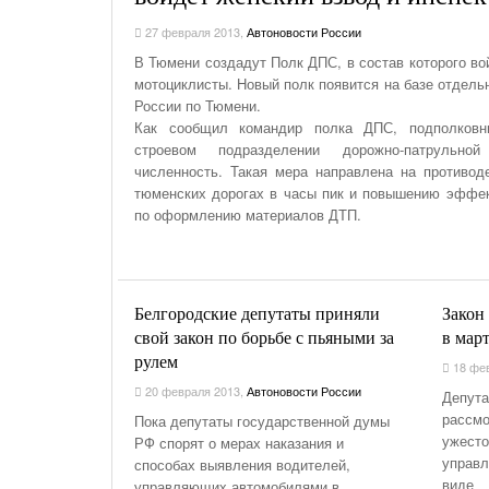
На Газонах Рязани
27 февраля 2013
,
Автоновости России
26 Ноября С 08:00 До 17:00 Будет Закрыт
В Тюмени создадут Полк ДПС, в состав которого во
Железнодорожный Переезд На 302 Км ПК 2
мотоциклисты. Новый полк появится на базе отде
Перегона Кораблино - Ряжск-1
России по Тюмени.
Как сообщил командир полка ДПС, подполковн
Зачем Нужна CRM-Система Для Отдела Продаж
строевом подразделении дорожно-патрульн
численность. Такая мера направлена на противод
тюменских дорогах в часы пик и повышению эффек
по оформлению материалов ДТП.
Белгородские депутаты приняли
Закон 
свой закон по борьбе с пьяными за
в мар
рулем
18 фев
20 февраля 2013
,
Автоновости России
Депута
рассмо
Пока депутаты государственной думы
ужесто
РФ спорят о мерах наказания и
управл
способах выявления водителей,
виде
управляющих автомобилями в