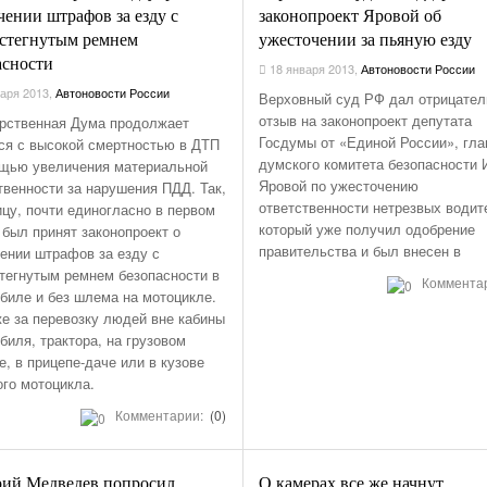
чении штрафов за езду с
законопроект Яровой об
стегнутым ремнем
ужесточении за пьяную езду
асности
18 января 2013
,
Автоновости России
аря 2013
,
Автоновости России
Верховный суд РФ дал отрицате
отзыв на законопроект депутата
рственная Дума продолжает
Госдумы от «Единой России», гл
ся с высокой смертностью в ДТП
думского комитета безопасности
щью увеличения материальной
Яровой по ужесточению
твенности за нарушения ПДД. Так,
ответственности нетрезвых водит
ицу, почти единогласно в первом
который уже получил одобрение
 был принят законопроект о
правительства и был внесен в
ении штрафов за езду с
тегнутым ремнем безопасности в
Коммента
биле и без шлема на мотоцикле.
же за перевозку людей вне кабины
биля, трактора, на грузовом
е, в прицепе-даче или в кузове
ого мотоцикла.
Комментарии:
(0)
ий Медведев попросил
О камерах все же начнут