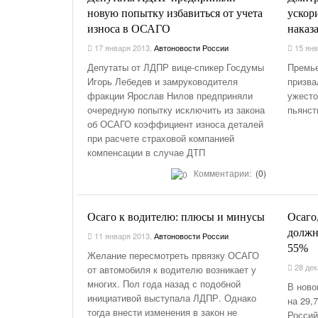
новую попытку избавиться от учета
ускор
износа в ОСАГО
наказ
17 января 2013
,
Автоновости России
15 янв
Депутаты от ЛДПР вице-спикер Госдумы
Премье
Игорь Лебедев и замруководителя
призва
фракции Ярослав Нилов предприняли
ужесто
очередную попытку исключить из закона
пьянст
об ОСАГО коэффициент износа деталей
при расчете страховой компанией
компенсации в случае ДТП
Комментарии:
(0)
Осаго к водителю: плюсы и минусы
Осаго
должн
11 января 2013
,
Автоновости России
55%
Желание пересмотреть првязку ОСАГО
28 дек
от автомобиля к водителю возникает у
многих. Пол года назад с подобной
В ново
инициативой выступала ЛДПР. Однако
на 29,
тогда внести изменения в закон не
Россий