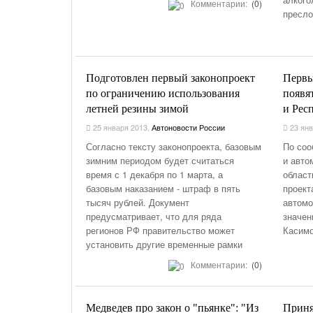
Комментарии:
(0)
пресло
Подготовлен первый законопроект
Первы
по ограничению использования
появя
летней резины зимой
и Рес
25 января 2013
,
Автоновости России
23 янв
Согласно тексту законопроекта, базовым
По соо
зимним периодом будет считаться
и авто
время с 1 декабря по 1 марта, а
област
базовым наказанием - штраф в пять
проект
тысяч рублей. Документ
автомо
предусматривает, что для ряда
значен
регионов РФ правительство может
Касимо
установить другие временные рамки
Комментарии:
(0)
Медведев про закон о "пьянке": "Из
Приня