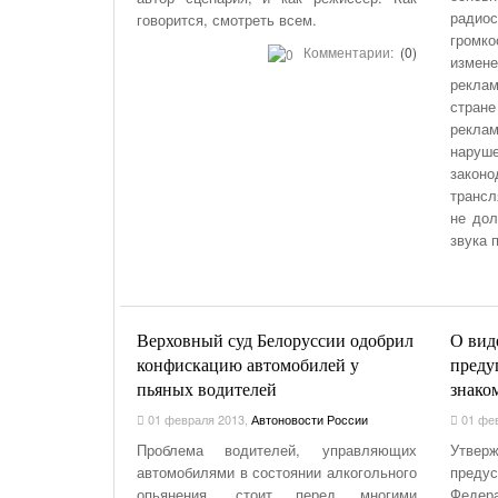
радио
говорится, смотреть всем.
громко
Комментарии:
(0)
измен
реклам
стран
рекла
наруш
законо
трансл
не дол
звука 
Верховный суд Белоруссии одобрил
О вид
конфискацию автомобилей у
преду
пьяных водителей
знако
01 февраля 2013
,
Автоновости России
01 фев
Проблема водителей, управляющих
Утвер
автомобилями в состоянии алкогольного
предус
опьянения, стоит перед многими
Федера