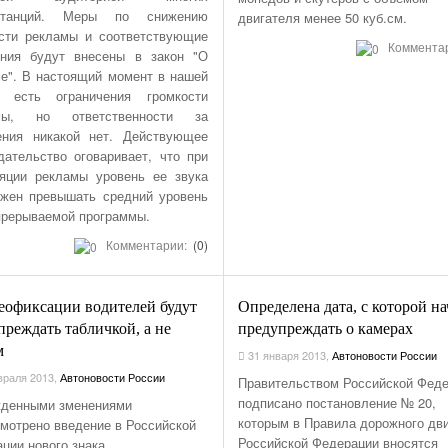
станций. Меры по снижению
двигателя менее 50 куб.см.
сти рекламы и соответствующие
Коммента
ения будут внесены в закон "О
е". В настоящий момент в нашей
е есть ограничения громкости
мы, но ответственности за
ения никакой нет. Действующее
дательство оговаривает, что при
яции рекламы уровень ее звука
жен превышать средний уровень
прерываемой программы.
Комментарии:
(0)
еофиксации водителей будут
Определена дата, с которой н
преждать табличкой, а не
предупреждать о камерах
м
31 января 2013
,
Автоновости России
раля 2013
,
Автоновости России
Правительством Российской Фед
подписано постановление № 20,
жденными зменениями
которым в Правила дорожного дв
мотрено введение в Российской
Российской Федерации вносятся
ции нового знака