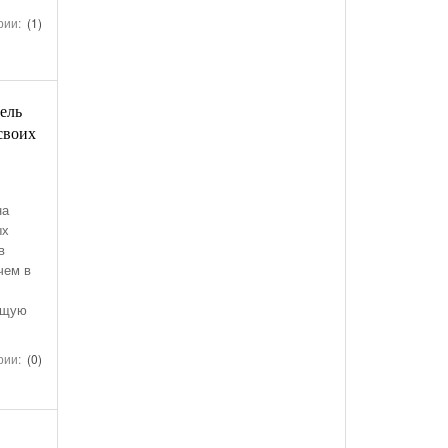
рии:
(1)
ель
 своих
на
ых
в
чем в
ющую
рии:
(0)