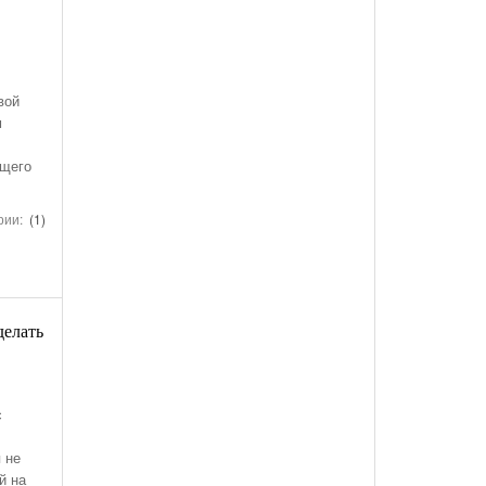
вой
м
ющего
рии:
(1)
делать
с
 не
й на