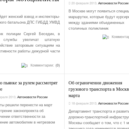
Первый Отзыв Года. И Это Merce
АКСЕССУАРЫ
20 февраля 2013
,
Автоновости России
Снижать Аварийность С Участием Диких
- 1657 дней назад
Своим S-Class
С Начала Года 11680 Нарушителей Привлечены
В Москве могут появиться специ
ПРАВО
Животных На Автодорогах Будут С Помощью
Сухогрузный Контейнер 10 Футов: Технические
К Административной Ответственности За
Железнодорожны
Смотреть Все
йдет женский взвод и инспекторы-
маршрутки, которые будут курсир
- 2188 дней назад
ГОСТа
Характеристики И Габариты
- 233 дня назад
дней назад
Парковку На Газонах Рязани
GPS НАВИГАЦИЯ
льного батальона ДПС ГИБДД УМВД
между зданиями объединенных
Смотреть Все
Смо
столичных поликлиник
ПОЛЕЗНОЕ
Опубликован Проект Развязки У Д.Храпово
ик полиции Сергей Беседин, в
Концепция Реформы Системы Фото-
- 285 дней назад
Южного Обхода Рязани
Коммента
ПРЕСС РЕЛИЗЫ
ой службы увеличат штатную
Видеофиксации Нарушений Правил Дорожного
Смотреть Все
ействие заторовым ситуациям на
Движения
ВСЯЧИНА
тивности работы дежурной части
КАТАЛОГ
РЯЗАНСКИХ ФИРМ
Комментарии:
(0)
ПРОКАТ АВТО
АВТОМАГАЗИНЫ
о пьянке за рулем рассмотрят
Об ограничении движения
ШИНОМОНТАЖИ
те
грузового транспорта в Москв
АВТОМОЙКИ
марта
раля 2013
,
Автоновости России
18 февраля 2013
,
Автоновости России
АВТОСАЛОНЫ.
ты решили перенести на март
КУПИТЬ НОВОЕ
трение законопроекта об
Департамент транспорта и развит
АВТО
чении ответственности за
дорожно-транспортной инфрастру
ение автомобилем в нетрезвом
Москвы сообщает о том, что с 1 
ТАКСИ РЯЗАНИ.
текущего года изменяются прави