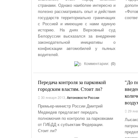
странами. Однако наиболее интересно и
дополн
полезно рассматривать опыт и действия
«Фотов
государств территориально граничащих
соотве
с Россией и имеющие с нами единую
историю. На днях Верховный суд
Белоруссии высказался за внедрение
законодательной инициативы о
конфискации автомобилей у пьяных
водителей.
Комментарии:
(0)
Передача контроля за парковкой
"До п
городским властям. Стоит ли?
введе
колич
30 января 2013
,
Автоновости России
возду
Премьер-министр России Дмитрий
29 янв
Медведев предлагает передать
полномочия по контролю за парковками
Лысако
от ГИБДД к субъектам Федерации.
патрон
Стоит ли?
предел
алкого