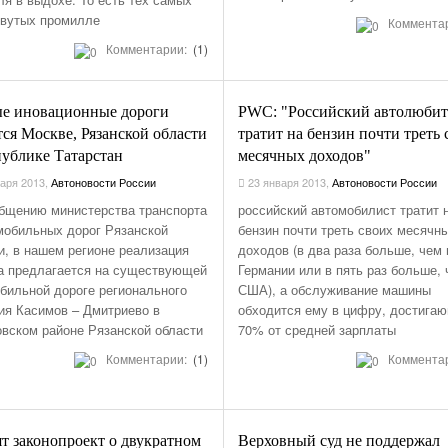
вутых промилле
Коммента
Комментарии:
(1)
е иновационные дороги
PWC: "Российский автолюбит
тся Москве, Рязанской области
тратит на бензин почти треть
публике Татарстан
месячных доходов"
аря 2013
,
Автоновости России
23 января 2013
,
Автоновости России
бщению министерства транспорта
российский автомобилист тратит 
мобильных дорог Рязанской
бензин почти треть своих месячн
и, в нашем регионе реализация
доходов (в два раза больше, чем 
а предлагается на существующей
Германии или в пять раз больше, 
бильной дороге регионального
США), а обслуживание машины
ия Касимов – Дмитриево в
обходится ему в цифру, достига
вском районе Рязанской области
70% от средней зарплаты
Комментарии:
(1)
Коммента
т законопроект о двукратном
Верховный суд не поддержал