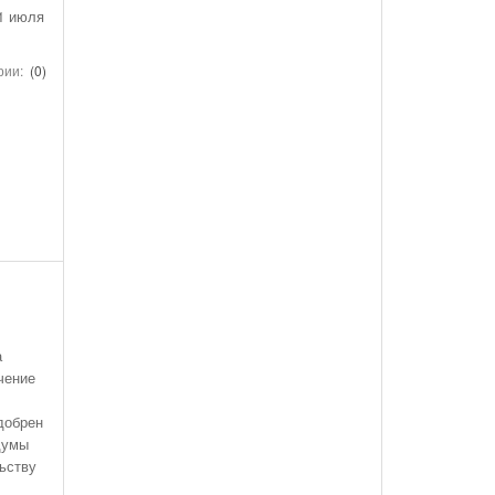
1 июля
рии:
(0)
а
чение
добрен
думы
ьству