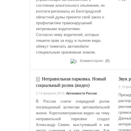
состоянии алкогольного опьянения, их
коллеги-регионалы из Белгородской
областной думы приняли свой закон о
профилактике правонарушений
нетрезвыми водителями.
Согласно нему водителей, которых
лишили прав за езду в пьяном виде,
обяжут помечать автомобили
специальным оранжевым знаком.
Комментарии:
(0)
Неправильная парковка. Новый
Звук 
социальный ролик (видео)
13 фев
14 февраля 2013
,
Автоновости России
Прези
распо
В России сняли очередной ролик
рекла
посвященный аспектам автомобильной
громко
жизни. Короткометражное видео на тему
Данный
неправильной парковки создал
интер
Александр Семин, выступивший и как
осно
автор сценария, и как режиссер. Как