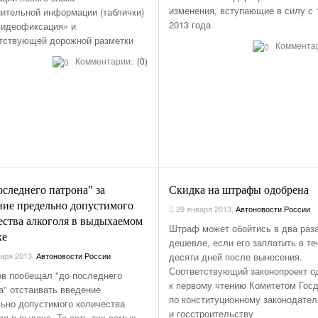
изменения, вступающие в силу с 
ительной информации (таблички)
2013 года
идеофиксация» и
тствующей дорожной разметки
Коммента
Комментарии:
(0)
оследнего патрона" за
Скидка на штрафы одобрена
ние предельно допустимого
29 января 2013
,
Автоновости России
ества алкоголя в выдыхаемом
Штраф может обойтись в два раз
хе
дешевле, если его заплатить в те
аря 2013
,
Автоновости России
десяти дней после вынесения.
Соответствующий законопроект о
в пообещал "до последнего
к первому чтению Комитетом Гос
а" отстаивать введение
по конституционному законодател
ьно допустимого количества
и госстроительству
ля в выдохе. То есть тех самых