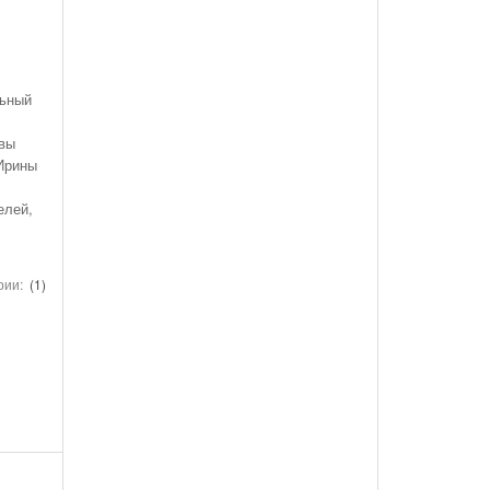
льный
авы
 Ирины
елей,
рии:
(1)