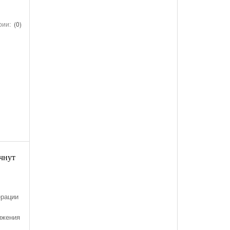
рии:
(0)
ачнут
ерации
ижения