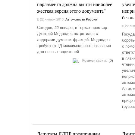
парламента должна выйти наиболее
увели
жесткая версия этого документа"
непри
безоп
22 января 2013
,
Автоновости России
22 янв
Сегодня, 22 января, в Горках премьер
Дмитрий Медведев встретился с
Госуда
лидерами думских фракций. Медведев
бороть
требует от ГД максимального наказания
с помо
для пьяных водителей
ответс
в пятн
Комментарии:
(0)
чтении
увелич
неприс
автомо
А так 
автомо
прицеп
грузов
Депутаты ЛДПР предприняли
Дмитр