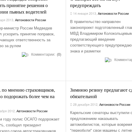
ить принятие решения о
предупреждать
ании пьяных водителей
14 января 2013
,
Автоновости России
аря 2013
,
Автоновости России
В правительство направлен
законопроект подготовленный гла
р-министр России Медведев
МВД Владимиром Колокольцевы
л ускорить принятие поправок,
предлагающий введение
чающих ответственность за
соответствующего предупрежда
во за рулем
знака и разметки
Комментарии:
(0)
Коммента
, по мнению страховщиков,
Зимнюю резину предлагают с
о подорожать более чем на
обязательной
28 декабря 2012
,
Автоновости России
абря 2012
,
Автоновости России
Карельские сенаторы выступили 
предложением наказывать
м году полис ОСАГО подорожает
автомобилистов, которые вовремя
7%, сообщил президент
"переобули" свои машины с летне
ского союза автостраховщиков