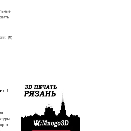
des-Benz Со
Года, На Трассе «Семеновская»
Список Дилеров Рязанской Области
альные
Опубликован Проект Развязки У Д.Храпово
- 5789
й Вокзал "Рязань-1"
Участвующих В Программе По Утилизации
овать
Южного Обхода Рязани
- 5999 дней назад
Старых Автомобилей
треть Все
Дирекция Благоустройства Рязани Назвала Места
рии:
(0)
Где Выполняет Работы Днем 9 Июля
Обращение Министра Внутренних Дел
Российской Федерации Генерала Армии Рашида
Нургалиева К Участникам Дорожного
- 6213 дней назад
Движения...
-
Физические Упражнения Для Автоспортсменов
е с 1
6214 дней назад
Смотреть Все
ия
ктуры
марта
ла