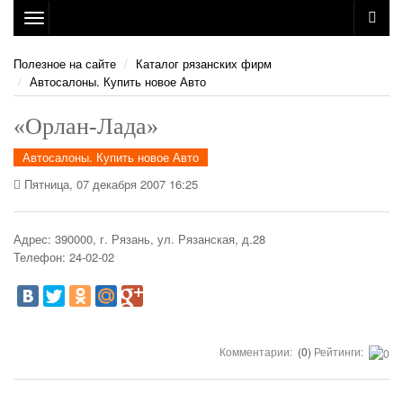
Toggle
navigation
Полезное на сайте
Каталог рязанских фирм
Автосалоны. Купить новое Авто
«Орлан-Лада»
Автосалоны. Купить новое Авто
Пятница, 07 декабря 2007 16:25
Адрес: 390000, г. Рязань, ул. Рязанская, д.28
Телефон: 24-02-02
Комментарии:
(0)
Рейтинги: