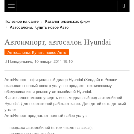
Toggle
navigation
Полезное на сайте
Каталог рязанских фирм
Автосалоны. Купить новое Авто
Автоимпорт, автосалон Hyundai
Автосалоны. Купить новое Авто
Понедельник, 10 января 2011 19:10
АвтоИмпорт - официальный дилер Hyundai (Хендай) в Рязани -
оказывает полный спектр услуг по продаже, техническому
обслуживанию и ремонту автомобилей Hyundai.
В автосалоне можно увидеть весь модельный ряд автомобилей
Hyundai. Для посетителей работает кафе. Для детей есть детский
уголок.
АвтоИмпорт предлагает полный набор услуг:
— продажа автомобилей (в том числе на заказ);
— проведение тест-драйва;