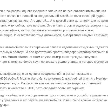
НОМЕРА ВСЕХ
ТАКСИ РЯЗАНИ,
ОТЗЫВЫ
ой с покраской одного кузовного элемента не все автолюбители спешат
 это связано с плохой законодательной базой, не обязывающей судей
АВТОШКОЛЫ
ставленную запись. А с другой… А с другой сами автолюбители не хотя
АЗС
ми. А их сейчас уже не мало. Это и навигаторы и радар-детекторы и, к
ого телефона, автомобильный ароматизатор и много еще всего.
АВТОСТРАХОВАНИЕ
 не видно. И естественно труд дизайнеров, выверявших каждый сантимет
АВТОСЕРВИСЫ
УСЛУГИ
очь автолюбителям в сохранении стиля и наделении их нужным гаджето
тельную пользу! И все достаточно просто: видеорегистратор встроили в
ОТДЫХ В РЯЗАНИ
тного. Автолюбитель в этом случае выигрывает трижды: получает
ШИННЫЕ ЦЕНТРЫ
учает к тому же более крупное зеркало заднего вида, в которое можно у
ОБЪЯВЛЕНИЯ
ы выбрали одно из лучших предложений на рынке - зеркало с
НОВОСТИ САЙТА
6390 рублей. Можно было бы сэкономить 2 тыс. рублей и купить Neoline 
АНЕКДОТЫ И
ы заднего вида. Рассматривали как вариант их же модель с функцией
ЮМОР
сать в качестве FullHD, зато обладает большим экраном.
оду и сейчас в его ассортименте достаточно много устройств различног
с управления и эксплуатации автомобиля. И нам было крайне интересно
дукции.