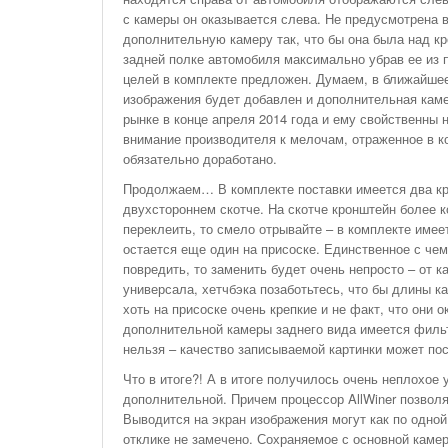
с камеры он оказывается слева. Не предусмотрена 
дополнительную камеру так, что бы она была над кр
задней полке автомобиля максимально убрав ее из 
целей в комплекте предложен. Думаем, в ближайшее
изображения будет добавлен и дополнительная каме
рынке в конце апреля 2014 года и ему свойственны 
внимание производителя к мелочам, отраженное в ко
обязательно доработано.
Продолжаем… В комплекте поставки имеется два кр
двухстороннем скотче. На скотче кронштейн более ко
переклеить, то смело отрывайте – в комплекте имее
остается еще один на присоске. Единственное с чем
повредить, то заменить будет очень непросто – от 
универсала, хетчбэка позаботьтесь, что бы длины к
хоть на присоске очень крепкие и не факт, что они 
дополнительной камеры заднего вида имеется фильтр
нельзя – качество записываемой картинки может пос
Что в итоге?! А в итоге получилось очень неплохое 
дополнительной. Причем процессор AllWiner позволя
Выводится на экран изображения могут как по одной 
отклике не замечено. Сохраняемое с основной каме