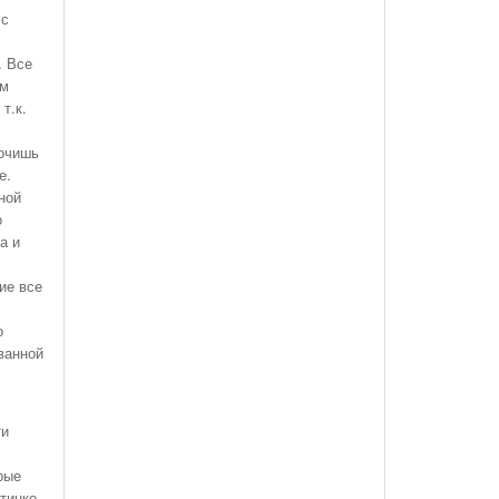
 с
. Все
им
т.к.
точишь
е.
ной
о
а и
ие все
о
ванной
ти
рые
ртинке