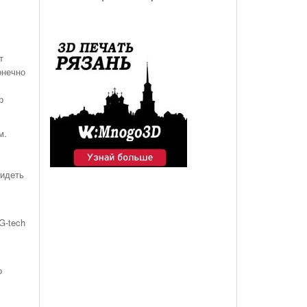
т
онечно
р
м.
видеть
G-tech
о