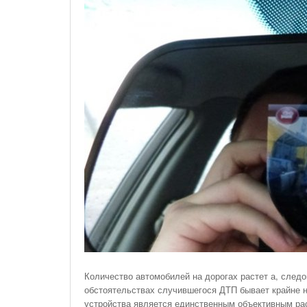
На Газонах Рязани
26 Ноября С 08:00 До 17:00 Будет Закрыт
Железнодорожный Переезд На 302 Км ПК 2
Перегона Кораблино - Ряжск-1
Зачем Нужна CRM-Система Для Отдела Продаж
Количество автомобилей на дорогах растет а, следо
обстоятельствах случившегося ДТП бывает крайне не
устройства является единственным объективным рас