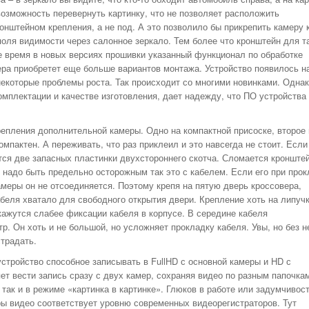
возможность перевернуть картинку, что не позволяет расположить
онштейном крепления, а не под. А это позволило бы прикрепить камеру 
поля видимости через салонное зеркало. Тем более что кронштейн для т
 время в новых версиях прошивки указанный функционал по обработке
ра приобретет еще больше вариантов монтажа. Устройство появилось н
некоторые проблемы роста. Так происходит со многими новинками. Одна
мплектации и качестве изготовления, дает надежду, что ПО устройства
епления дополнительной камеры. Одно на компактной присоске, второе 
мпактен. А переживать, что раз приклеил и это навсегда не стоит. Если
тся две запасных пластинки двухстороннего скотча. Сломается кронште
 надо быть предельно осторожным так это с кабелем. Если его при прок
камеры он не отсоединяется. Поэтому крепя на пятую дверь кроссовера,
абеля хватало для свободного открытия двери. Крепление хоть на липучк
окажутся слабее фиксации кабеля в корпусе. В середине кабеля
. Он хоть и не большой, но усложняет прокладку кабеля. Увы, но без н
традать.
устройство способное записывать в FullHD с основной камеры и HD с
ет вести запись сразу с двух камер, сохраняя видео по разным папочка
так и в режиме «картинка в картинке». Глюков в работе или задумчивост
ры видео соответствует уровню современных видеорегистраторов. Тут