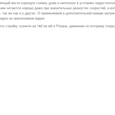
яющий вести хорошую съемку днем и неплохую в условиях недостаточн
нем читаются хорошо даже при значительных разностях скоростей, а во
, так же как и у других. О применяемой в дополнительной камере матри
видно на прилагаемом видео.
ть стройку туннеля на 182 км м5 в Рязани, движение по которому откры