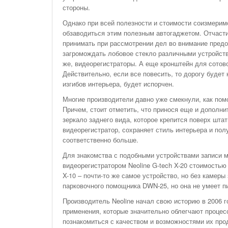
стороны.
Однако при всей полезности и стоимости соизмерим
обзаводиться этим полезным автогаджетом. Отчасти
принимать при рассмотрении дел во внимание предо
загромождать лобовое стекло различными устройства
же, видеорегистраторы. А еще кронштейн для сотов
Действительно, если все повесить, то дорогу будет
изгибов интерьера, будет испорчен.
Многие производители давно уже смекнули, как пом
Причем, стоит отметить, что принося еще и дополни
зеркало заднего вида, которое крепится поверх шта
видеорегистратор, сохраняет стиль интерьера и пол
соответственно больше.
Для знакомства с подобными устройствами записи м
видеорегистратором Neoline G-tech X-20 стоимостью 
X-10 – почти-то же самое устройство, но без камер
парковочного помощника DWN-25, но она не умеет пи
Производитель Neoline начал свою историю в 2006 г
применения, которые значительно облегчают процес
познакомиться с качеством и возможностями их про