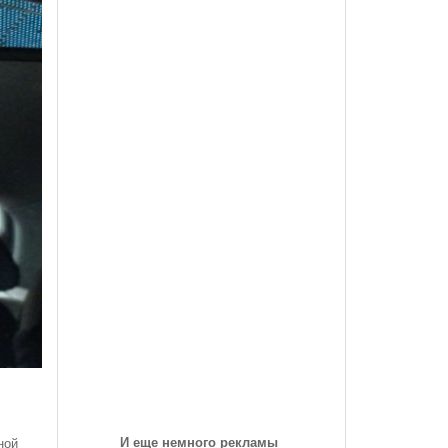
des-Benz Со
Года, На Трассе «Семеновская»
Список Дилеров Рязанской Области
Опубликован Проект Развязки У Д.Храпово
- 5789
й Вокзал "Рязань-1"
Участвующих В Программе По Утилизации
Южного Обхода Рязани
- 5999 дней назад
Старых Автомобилей
треть Все
Дирекция Благоустройства Рязани Назвала Места
Где Выполняет Работы Днем 9 Июля
Обращение Министра Внутренних Дел
Российской Федерации Генерала Армии Рашида
Нургалиева К Участникам Дорожного
- 6213 дней назад
Движения...
-
Физические Упражнения Для Автоспортсменов
6214 дней назад
Смотреть Все
И еще немного рекламы
ной