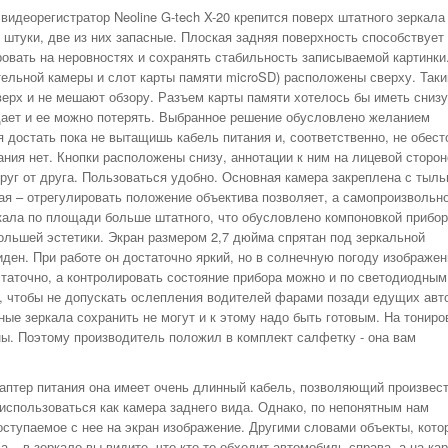
видеорегистратор Neoline G-tech X-20 крепится поверх штатного зеркала
штуки, две из них запасные. Плоская задняя поверхность способствует
овать на неровностях и сохранять стабильность записываемой картинки
ельной камеры и слот карты памяти microSD) расположены сверху. Так
верх и не мешают обзору. Разъем карты памяти хотелось бы иметь снизу 
адает и ее можно потерять. Выбранное решение обусловлено желанием
 достать пока не вытащишь кабель питания и, соответственно, не обес
ания нет. Кнопки расположены снизу, аннотации к ним на лицевой сторон
руг от друга. Пользоваться удобно. Основная камера закреплена с тыль
ая – отрегулировать положение объектива позволяет, а самопроизвольн
ркала по площади больше штатного, что обусловлено компоновкой прибор
ольшей эстетики. Экран размером 2,7 дюйма спрятан под зеркальной
иден. При работе он достаточно яркий, но в солнечную погоду изображен
статочно, а контролировать состояние прибора можно и по светодиодным
, чтобы не допускать ослепления водителей фарами позади едущих авт
ые зеркала сохранить не могут и к этому надо быть готовым. На тониро
ны. Поэтому производитель положил в комплект салфетку - она вам
аптер питания она имеет очень длинный кабель, позволяющий произвес
 использоваться как камера заднего вида. Однако, по непонятным нам
оступаемое с нее на экран изображение. Другими словами объекты, кото
– в зеркало вы видите, что кто-то обходит автомобиль справа, а на ка