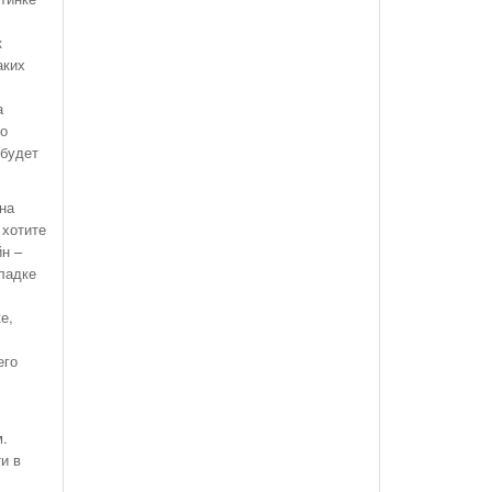
к
аких
а
ко
 будет
на
 хотите
йн –
ладке
е,
его
м.
и в