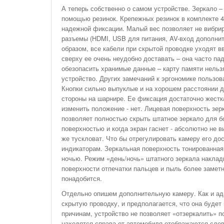
А теперь собственно о самом устройстве. Зеркало – 
помощью резинок. Крепежных резинок в комплекте 4 
надежной фиксации. Малый вес позволяет не вибрир
разъемы (HDMI, USB для питания, AV-вход дополнит
образом, все кабели при скрытой проводке уходят в
сверху ее очень неудобно доставать – она часто п
обезопасить хранимые данные – карту памяти нельзя
устройство. Других замечаний к эргономике пользов
Кнопки сильно выпуклые и на хорошем расстоянии д
стороны на шарнире. Ее фиксация достаточно жестк
изменить положение - нет. Лицевая поверхность зе
позволяет полностью скрыть штатное зеркало для б
поверхностью и когда экран гаснет - абсолютно не в
же тускловат. Что бы отрегулировать камеру его до
индикаторам. Зеркальная поверхность тонированная
ночью. Режим «день/ночь» штатного зеркала накладн
поверхности отпечатки пальцев и пыль более замет
понадобится.
Отдельно опишем дополнительную камеру. Как и ад
скрытую проводку, и предполагается, что она будет
причинам, устройство не позволяет «отзеркалить» п
находятся справа от автомобиля отображаются слева 