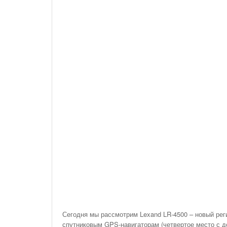
На Газонах Рязани
26 Ноября С 08:00 До 17:00 Будет Закрыт
Железнодорожный Переезд На 302 Км ПК 2
Перегона Кораблино - Ряжск-1
Зачем Нужна CRM-Система Для Отдела Продаж
Сегодня мы рассмотрим Lexand LR-4500 – новый реги
спутниковым GPS-навигаторам (четвертое место с д