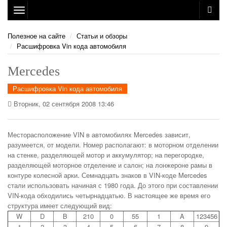
Toggle
navigation
Полезное на сайте
Статьи и обзоры
Расшифровка Vin кода автомобиля
Mercedes
Расшифровка Vin кода автомобиля
Вторник, 02 сентября 2008 13:46
Месторасположение VIN в автомобилях Mercedes зависит,
разумеется, от модели. Номер располагают: в моторном отделении
на стенке, разделяющей мотор и аккумулятор; на перегородке,
разделяющей моторное отделение и салон; на лонжероне рамы в
контуре колесной арки. Семнадцать знаков в VIN-коде Mercedes
стали использовать начиная с 1980 года. До этого при составлении
VIN-кода обходились четырнадцатью. В настоящее же время его
структура имеет следующий вид:
W
D
B
210
0
55
1
A
123456
1
2
3
4
5
6
7
8
9