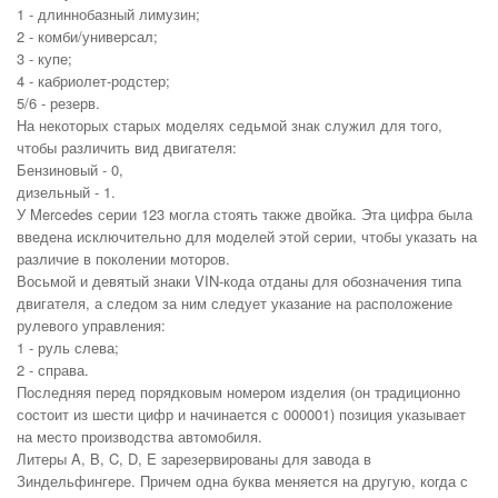
1 - длиннобазный лимузин;
2 - комби/универсал;
3 - купе;
4 - кабриолет-родстер;
5/6 - резерв.
На некоторых старых моделях седьмой знак служил для того,
чтобы различить вид двигателя:
Бензиновый - 0,
дизельный - 1.
У Mercedes серии 123 могла стоять также двойка. Эта цифра была
введена исключительно для моделей этой серии, чтобы указать на
различие в поколении моторов.
Восьмой и девятый знаки VIN-кода отданы для обозначения типа
двигателя, а следом за ним следует указание на расположение
рулевого управления:
1 - руль слева;
2 - справа.
Последняя перед порядковым номером изделия (он традиционно
состоит из шести цифр и начинается с 000001) позиция указывает
на место производства автомобиля.
Литеры A, B, C, D, E зарезервированы для завода в
Зиндельфингере. Причем одна буква меняется на другую, когда с