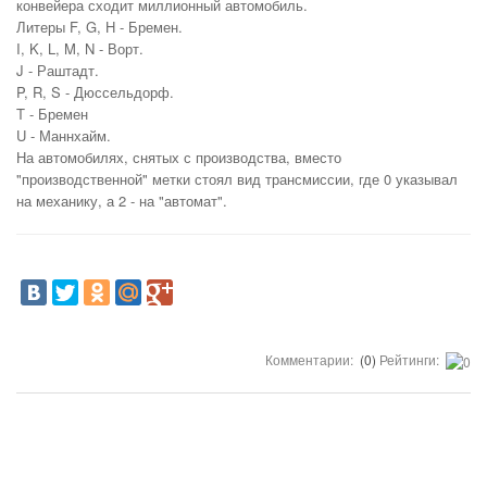
конвейера сходит миллионный автомобиль.
Литеры F, G, H - Бремен.
I, K, L, M, N - Ворт.
J - Раштадт.
P, R, S - Дюссельдорф.
T - Бремен
U - Маннхайм.
На автомобилях, снятых с производства, вместо
"производственной" метки стоял вид трансмиссии, где 0 указывал
на механику, а 2 - на "автомат".
Комментарии:
(0)
Рейтинги: