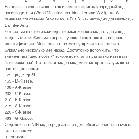
На первых трех позициях, как и положено, международный код
производителя (World Manufacturer Identifier или WMI), где W
означает собственно Германию, а D и B, как нетрудно догадаться, -
Daimler-Benz.
Четвертый-шестой знаки идентификационного кода отданы под
модель автомобиля или серию кузова. Грамотность в вопросе
идентификации "Мерседесов" по кузову привита населению
буквально несколько лет назад. Достаточно вспомнить, что
знаменитый "шестисотый" вскоре все стали правильно называть
"стосорокетом". Вот список кодов моделей, которые выпускаются в
настоящее время:
129 - родстер SL,
163 - M-Klasse,
168 - A-Klasse,
202 - C-Klasse,
210 - E-Klasse,
215 - S-Klasse,
220 - S-Klasse,
463 - G-Klasse.
Седьмой знак VIN-кода предназначен для обозначения типа кузова,
где, например:
0 - лимузин;