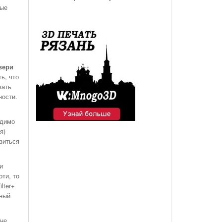
рые
вери
ь, что
вать
ности.
одимо
я)
зиться
и
ти, то
lter+
ьный
 не