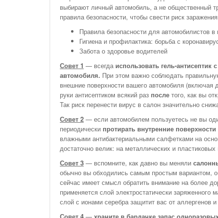
выбирают личный автомобиль, а не общественный тр
правила безопасности, чтобы свести риск заражения
Правила безопасности для автомобилистов в
Гигиена и профилактика: борьба с коронавиру
Забота о здоровье водителей
Совет 1
— всегда
использовать гель-антисептик 
автомобиля.
При этом важно соблюдать правильную
внешние поверхности вашего автомобиля (включая д
руки антисептиком всякий раз
после
того, как вы от
Так риск перенести вирус в салон значительно сниж
Совет 2
— если автомобилем пользуетесь не вы оди
периодически
протирать внутренние поверхности
влажными антибактериальными салфетками на основе
достаточно велик: на металлических и пластиковых 
Совет 3
— вспомните, как давно вы меняли
салонн
обычно вы обходились самым простым вариантом, об
сейчас имеет смысл обратить внимание на более дор
применяется слой электростатически заряженного 
слой с ионами серебра защитит вас от аллергенов и
Совет 4
—
храните в бардачке запас одноразовы