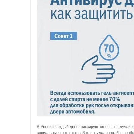
На Газонах Рязани
26 Ноября С 08:00 До 17:00 Будет Закрыт
Железнодорожный Переезд На 302 Км ПК 2
Перегона Кораблино - Ряжск-1
Зачем Нужна CRM-Система Для Отдела Продаж
В России каждый день фиксируются новые случаи ко
социальные контакты: работают удаленно, без необх