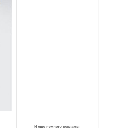
des-Benz Со
Года, На Трассе «Семеновская»
Список Дилеров Рязанской Области
Опубликован Проект Развязки У Д.Храпово
- 5789
й Вокзал "Рязань-1"
Участвующих В Программе По Утилизации
Южного Обхода Рязани
- 5999 дней назад
Старых Автомобилей
треть Все
Дирекция Благоустройства Рязани Назвала Места
Где Выполняет Работы Днем 9 Июля
Обращение Министра Внутренних Дел
Российской Федерации Генерала Армии Рашида
Нургалиева К Участникам Дорожного
- 6213 дней назад
Движения...
-
Физические Упражнения Для Автоспортсменов
6214 дней назад
Смотреть Все
И еще немного рекламы