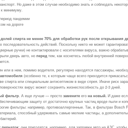
НОМЕРА ВСЕХ
анспорт. Но даже в этом случае необходимо знать и соблюдать некото
ТАКСИ РЯЗАНИ,
 к минимуму.
ОТЗЫВЫ
 период пандемии
АВТОШКОЛЫ
сом на дороге
АЗС
АВТОСТРАХОВАНИЕ
с долей спирта не менее 70% для обработки рук после открывания д
 последовательность действий. Поскольку никто не может гарантироват
АВТОСЕРВИСЫ
верные ручки) не контактировали с носителями вируса, важно обрабаты
УСЛУГИ
крыли дверь авто, но
перед
тем, как коснетесь любой внутренней поверх
ается.
ОТДЫХ В РЯЗАНИ
н или в нем, помимо водителя, регулярно находятся пассажиры, необх
ШИННЫЕ ЦЕНТРЫ
 автомобиля
(особенно те, к которым чаще всего приходится прикасатьс
ОБЪЯВЛЕНИЯ
 спирта или специальным антисептиком в виде спрея. Иначе риск зара
поверхностях вирус может сохранять жизнеспособность до 2-3 дней.
НОВОСТИ САЙТА
ый фильтр
. А еще лучше — просто
замените
его
на новый.
И даже есл
АНЕКДОТЫ И
еспечивающим защиту от достаточно крупных частиц вроде пыли и копо
ЮМОР
огие фильтры: например, противоаллергенные. Так, в фильтрах Bosch Fi
материала, способный удерживать самые мелкие частицы, а дополнител
 бактерий.
х перчаток
: они пригодятся, например, для заправки авто на АЗС, чтобы