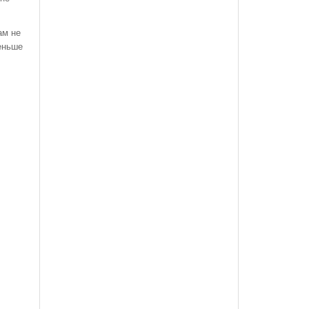
ам не
еньше