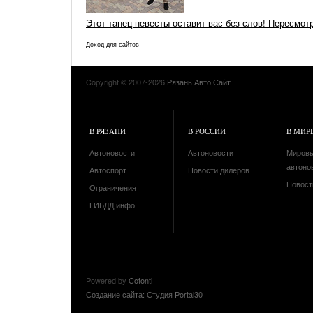
Этот танец невесты оставит вас без слов! Пересмот
Доход для сайтов
Copyright © 2007-2026
Рязань Авто Сайт
В РЯЗАНИ
В РОССИИ
В МИР
Автоновости
Автоновости
Миров
автоно
Автоспорт
Новости дилеров
Новост
Ограничения
ГИБДД инфо
Powered by
Cotonti
Создание сайта: Студия Portal30