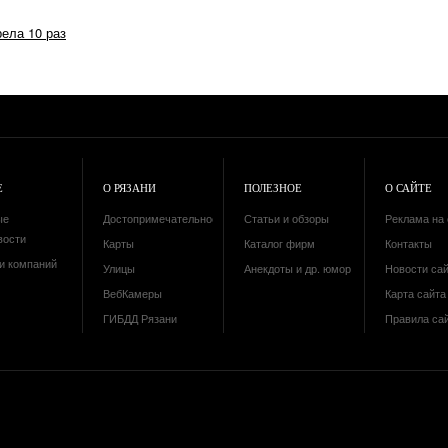
рела 10 раз
Е
О РЯЗАНИ
ПОЛЕЗНОЕ
О САЙТЕ
ые
Достопримечательности
Статьи и обзоры
Реклама на 
вости
Карты
Каталог фирм
Контакты
и компаний
Улицы
Анекдоты и др. юмор
Новости са
ВебКамеры
Карта сайта 
ГИБДД Рязани
Правила са