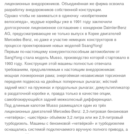
лицензионных внедорожников. Объединённая же фирма освоила
разработку внедорожников собственной конструкции.
Однако чтобы не заниматься в одиночку «изобретением
велосипеда», мудрые корейцы уже в 1991 году заключили
долгосрочное лицензионное соглашение с концерном Daimler-Benz
AG, предусматривающее не только выпуск в Корее двигателей
Mercedes-Benz, но даже и участие немецких конструкторов в
процессе проектирования новых моделей SsangYong!
Первым по-настоящему конкурентоспособным автомобилем от
SangYong стала модель Musso, производство которой стартовало в
1993 году. Конструкция этой машины полностью отвечала
требованиям, предъявляемым к настоящим внедорожникам:
мощная лонжеронная рама; энергоёмкая независимая торсионная
передняя подвеска на двойных поперечных рычагах; жёсткий
задний мост на пружинах и продольных рычагах; демультипликатор
в раздаточной коробке и, правда только в качестве опции,
самоблокирующийся задний межколесный дифференциал.
Под длинным капотом Musso размещался один из трёх
лицензионных двигателей Mercedes-Benz: 2,3-литровая бензиновая
«четвёрка»; «шестёрка» объёмом 3,2 литра или же 2,9-литровый
турбодизель. Машины с бензиновой «четвёркой» и турбодизелем
оснащались системой подключаемого вручную полного привода, а