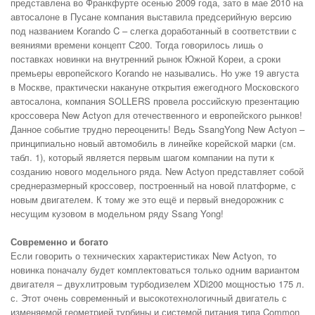
представлена во Франкфурте осенью 2009 года, зато в мае 2010 на
автосалоне в Пусане компания выставила предсерийную версию
под названием Korando C – слегка доработанный в соответствии с
веяниями времени концепт С200. Тогда говорилось лишь о
поставках новинки на внутренний рынок Южной Кореи, а сроки
премьеры европейского Korando не назывались. Но уже 19 августа
в Москве, практически накануне открытия ежегодного Московского
автосалона, компания SOLLERS провела российскую презентацию
кроссовера New Actyon для отечественного и европейского рынков!
Данное событие трудно переоценить! Ведь SsangYong New Actyon –
принципиально новый автомобиль в линейке корейской марки (см.
табл. 1), который является первым шагом компании на пути к
созданию нового модельного ряда. New Actyon представляет собой
среднеразмерный кроссовер, построенный на новой платформе, с
новым двигателем. К тому же это ещё и первый внедорожник с
несущим кузовом в модельном ряду Ssang Yong!
Современно и богато
Если говорить о технических характеристиках New Actyon, то
новинка поначалу будет комплектоваться только одним вариантом
двигателя – двухлитровым турбодизелем XDi200 мощностью 175 л.
с. Этот очень современный и высокотехнологичный двигатель с
изменяемой геометрией турбины и системой питания типа Common