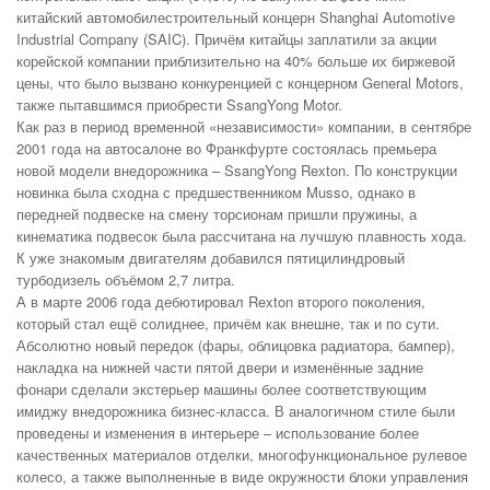
китайский автомобилестроительный концерн Shanghai Automotive
Industrial Company (SAIC). Причём китайцы заплатили за акции
корейской компании приблизительно на 40% больше их биржевой
цены, что было вызвано конкуренцией с концерном General Motors,
также пытавшимся приобрести SsangYong Motor.
Как раз в период временной «независимости» компании, в сентябре
2001 года на автосалоне во Франкфурте состоялась премьера
новой модели внедорожника – SsangYong Rexton. По конструкции
новинка была сходна с предшественником Musso, однако в
передней подвеске на смену торсионам пришли пружины, а
кинематика подвесок была рассчитана на лучшую плавность хода.
К уже знакомым двигателям добавился пятицилиндровый
турбодизель объёмом 2,7 литра.
А в марте 2006 года дебютировал Rexton второго поколения,
который стал ещё солиднее, причём как внешне, так и по сути.
Абсолютно новый передок (фары, облицовка радиатора, бампер),
накладка на нижней части пятой двери и изменённые задние
фонари сделали экстерьер машины более соответствующим
имиджу внедорожника бизнес-класса. В аналогичном стиле были
проведены и изменения в интерьере – использование более
качественных материалов отделки, многофункциональное рулевое
колесо, а также выполненные в виде окружности блоки управления