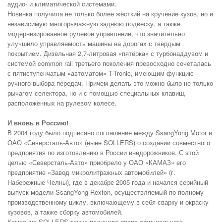
аудио- и климатической системами.
Новинка получила не только более жёсткий на кручение кузов, но и
независимую многорычажную заднюю подвеску, а также
модернизированное рулевое управление, что значительно
улучшило управляемость машины на дорогах с твёрдым
покрытием. Дизельная 2,7-литровая «пятёрка» с турбонаддувом и
системой common rail третьего поколения превосходно сочеталась
с пятиступенчатым «автоматом» T-Tronic, имеющим функцию
ручного выбора передач. Причем делать это можно было не только
рычагом селектора, но и с помощью специальных клавиш,
расположенных на рулевом колесе.
И вновь в Россию!
В 2004 году было подписано соглашение между SsangYong Motor и
ОАО «Северсталь-Авто» (ныне SOLLERS) о создании совместного
предприятия по изготовлению в России внедорожников. С этой
целью «Северсталь-Авто» приобрело у ОАО «КАМАЗ» его
предприятие «Завод микролитражных автомобилей» (г.
Набережные Челны), где в декабре 2005 года и начался серийный
выпуск модели SsangYong Rexton, осуществляемый по полному
производственному циклу, включающему в себя сварку и окраску
кузовов, а также сборку автомобилей.
Компания SOLLERS также получила права официального