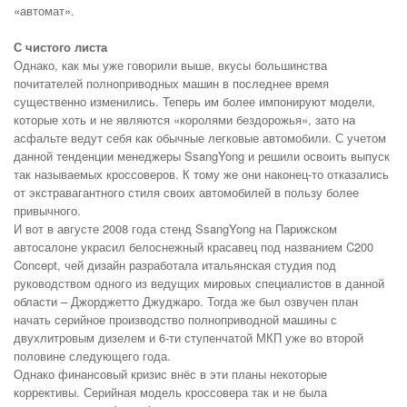
«автомат».
С чистого листа
Однако, как мы уже говорили выше, вкусы большинства
почитателей полноприводных машин в последнее время
существенно изменились. Теперь им более импонируют модели,
которые хоть и не являются «королями бездорожья», зато на
асфальте ведут себя как обычные легковые автомобили. С учетом
данной тенденции менеджеры SsangYong и решили освоить выпуск
так называемых кроссоверов. К тому же они наконец-то отказались
от экстравагантного стиля своих автомобилей в пользу более
привычного.
И вот в августе 2008 года стенд SsangYong на Парижском
автосалоне украсил белоснежный красавец под названием C200
Concept, чей дизайн разработала итальянская студия под
руководством одного из ведущих мировых специалистов в данной
области – Джорджетто Джуджаро. Тогда же был озвучен план
начать серийное производство полноприводной машины с
двухлитровым дизелем и 6-ти ступенчатой МКП уже во второй
половине следующего года.
Однако финансовый кризис внёс в эти планы некоторые
коррективы. Серийная модель кроссовера так и не была