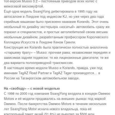
топ-версия Musso 3.2 – постоянным приводом всех колес с
межосевой вискомуфтой.
Ещё одна модель SsangYong дебютировала в 1995 году на
автосалоне в Лондоне под индексом KJ, но уже через два года
серийным машинам было присвоено название Korando. Этот очень
необычный по дизайну экстерьера «носатый» автомобиль сразу же
поразил и специалистов, и простых автолюбителей своим весьма
необычным дизайном, разработанным профессором Королевского
Колледжа Искусств в Лондоне Кеном Гринли.
Конструкция же Korando была практически полностью аналогична
«старшему брату» – Musso: прочная рама; независимая передняя и
зависимая задняя подвески; те же лицензионные двигатели; те же
два варианта полноприводной трансмиссии.
В настоящее время модели Musso и Korando, правда, уже под
именами TagAZ Road Partner и TagAZ Tager производятся… в
России на Таганрогском автомобильном заводе.
На «свободу» – с новой моделью
С 1998 по 2000 год компания SsangYong входила в концерн Daewoo
Motors и её модели продавались на внешних рынках под маркой
Daewoo. После банкротства Daewoo Motors в течение нескольких
лет SsangYong Motor искала нового владельца, пока её
контрольный пакет акций (51,8%) не выкупил за $500 млн.