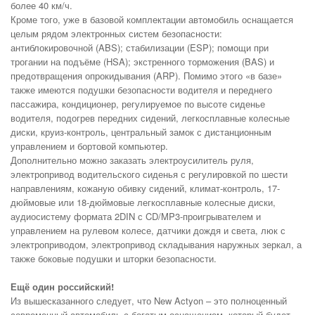
более 40 км/ч.
Кроме того, уже в базовой комплектации автомобиль оснащается
целым рядом электронных систем безопасности:
антиблокировочной (ABS); стабилизации (ESP); помощи при
трогании на подъёме (HSA); экстренного торможения (BAS) и
предотвращения опрокидывания (ARP). Помимо этого «в базе»
также имеются подушки безопасности водителя и переднего
пассажира, кондиционер, регулируемое по высоте сиденье
водителя, подогрев передних сидений, легкосплавные колесные
диски, круиз-контроль, центральный замок с дистанционным
управлением и бортовой компьютер.
Дополнительно можно заказать электроусилитель руля,
электропривод водительского сиденья с регулировкой по шести
направлениям, кожаную обивку сидений, климат-контроль, 17-
дюймовые или 18-дюймовые легкосплавные колесные диски,
аудиосистему формата 2DIN с CD/MP3-проигрывателем и
управлением на рулевом колесе, датчики дождя и света, люк с
электроприводом, электропривод складывания наружных зеркал, а
также боковые подушки и шторки безопасности.
Ещё один российский!
Из вышесказанного следует, что New Actyon – это полноценный
современный автомобиль с богатым оснащением, который будет