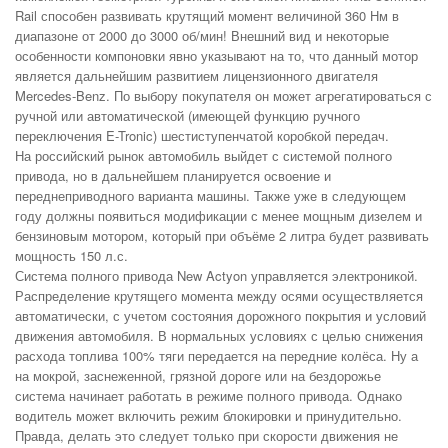
Rail способен развивать крутящий момент величиной 360 Нм в
диапазоне от 2000 до 3000 об/мин! Внешний вид и некоторые
особенности компоновки явно указывают на то, что данный мотор
является дальнейшим развитием лицензионного двигателя
Mercedes-Benz. По выбору покупателя он может агрегатироваться с
ручной или автоматической (имеющей функцию ручного
переключения E-Tronic) шестиступенчатой коробкой передач.
На российский рынок автомобиль выйдет с системой полного
привода, но в дальнейшем планируется освоение и
переднеприводного варианта машины. Также уже в следующем
году должны появиться модификации с менее мощным дизелем и
бензиновым мотором, который при объёме 2 литра будет развивать
мощность 150 л.с.
Система полного привода New Actyon управляется электроникой.
Распределение крутящего момента между осями осуществляется
автоматически, с учетом состояния дорожного покрытия и условий
движения автомобиля. В нормальных условиях с целью снижения
расхода топлива 100% тяги передается на передние колёса. Ну а
на мокрой, заснеженной, грязной дороге или на бездорожье
система начинает работать в режиме полного привода. Однако
водитель может включить режим блокировки и принудительно.
Правда, делать это следует только при скорости движения не