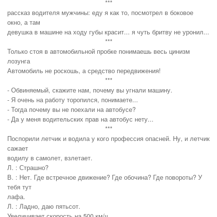
***
рассказ водителя мужчины: еду я как то, посмотрел в боковое
окно, а там
девушка в машине на ходу губы красит... я чуть бритву не уронил...
***
Только стоя в автомобильной пробке понимаешь весь цинизм
лозунга
Автомобиль не роскошь, а средство передвижения!
***
- Обвиняемый, скажите нам, почему вы угнали машину.
- Я очень на работу торопился, понимаете...
- Тогда почему вы не поехали на автобусе?
- Да у меня водительских прав на автобус нету...
***
Поспорили летчик и водила у кого профессия опасней. Ну, и летчик
сажает
водилу в самолет, взлетает.
Л. : Страшно?
В. : Нет. Где встречное движение? Где обочина? Где повороты? У
тебя тут
лафа.
Л. : Ладно, даю пятьсот.
Увеличивает скорость на 500 км/ч.