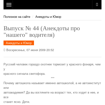
Toggle
navigation
Полезное на сайте
Анекдоты и Юмор
Выпуск № 44 (Анекдоты про
"нашего" водителя)
Анекдоты и Юмор
Воскресенье, 07 июня 2009 20:52
Русский человек гораздо охотнее тормозит у красного фонаря, чем
у
красного сигнала светофора.
***
Почему автошкола называет именно автошколой, а не автоинститут
или
автоакадемия? Да вы взгляните на возраст тех, кто ходит в нее, и
все
станет ясно. Дети.