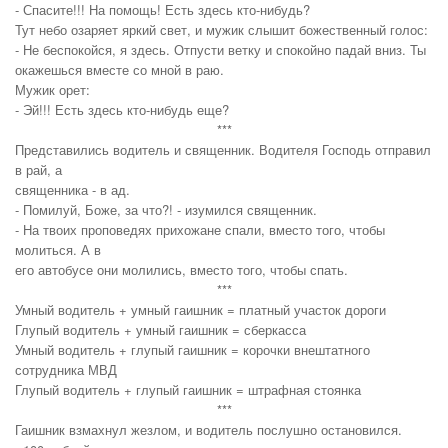
- Спасите!!! На помощь! Есть здесь кто-нибудь?
Тут небо озаряет яркий свет, и мужик слышит божественный голос:
- Не беспокойся, я здесь. Отпусти ветку и спокойно падай вниз. Ты
окажешься вместе со мной в раю.
Мужик орет:
- Эй!!! Есть здесь кто-нибудь еще?
***
Представились водитель и священник. Водителя Господь отправил
в рай, а
священника - в ад.
- Помилуй, Боже, за что?! - изумился священник.
- На твоих проповедях прихожане спали, вместо того, чтобы
молиться. А в
его автобусе они молились, вместо того, чтобы спать.
***
Умный водитель + умный гаишник = платный участок дороги
Глупый водитель + умный гаишник = сберкасса
Умный водитель + глупый гаишник = корочки внештатного
сотрудника МВД
Глупый водитель + глупый гаишник = штрафная стоянка
***
Гаишник взмахнул жезлом, и водитель послушно остановился.