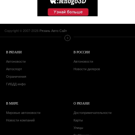
Copyright © 2007-2026
Рязань Авто Сайт
В РЯЗАНИ
В РОССИИ
Автоновости
Автоновости
Автоспорт
Новости дилеров
Ограничения
ГИБДД инфо
В МИРЕ
О РЯЗАНИ
Мировые автоновости
Достопримечательности
Новости компаний
Карты
Улицы