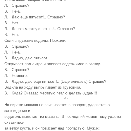
Л. : Страшно?
В. : Не-а.
Л. : Даю еще пятьсот!.. Страшно?
В. : Нет.
Л. : Делаю мертвую петлю!.. Страшно?
В. : Нет.
Сели в грузовик водилы. Поехали.
В. : Страшно?
Л. : Не-а.
В. : Ладно, даю пятьсот!
Открывает пол-литра и вливает содержимое в глотку.
В. : Страшно?
Л. : Немного.
В. : Ладно, даю еще пятьсот!.. (Еще вливает.) Страшно?
Водила на ходу выпрыгивает из грузовика.
В. : Куда? Счаааас мертвую петлю делать будем!!!
***
На вираже машина не вписывается в поворот, ударяется о
заграждение и
водитель вылетает из машины. В последний момент ему удается
схватиться
за ветку куста, и он повисает над пропастью. Мужик: