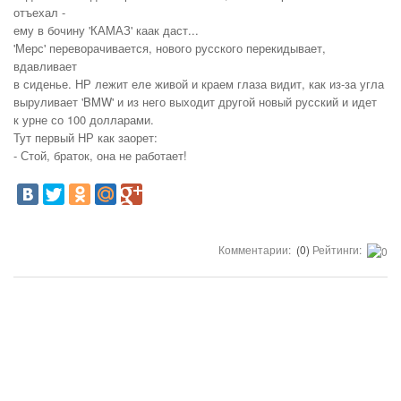
отъехал -
ему в бочину 'КАМАЗ' каак даст...
'Мерс' переворачивается, нового русского перекидывает,
вдавливает
в сиденье. НР лежит еле живой и краем глаза видит, как из-за угла
выруливает 'BMW' и из него выходит другой новый русский и идет
к урне со 100 долларами.
Тут первый НР как заорет:
- Стой, браток, она не работает!
Комментарии:
(0)
Рейтинги: