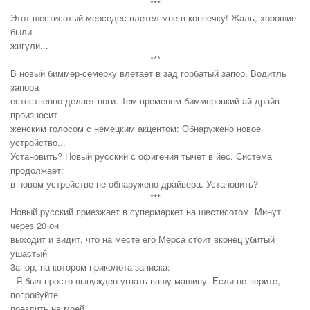
***
Этот шестисотый мерседес влетел мне в копеечку! Жаль, хорошие
были
жигули...
***
В новый биммер-семерку влетает в зад горбатый запор. Водитль
запора
естественно делает ноги. Тем временем биммеровкий ай-драйв
произносит
женским голосом с немецким акцентом: Обнаружено новое
устройство...
Установить? Новый русский с офигения тычет в йес. Система
продолжает:
в новом устройстве не обнаружено драйвера. Установить?
***
Hовый pусский пpиезжает в супеpмаpкет на шестисотом. Минут
чеpез 20 он
выходит и видит, что на месте его Меpса стоит вконец убитый
ушастый
3aпор, на котоpом пpиколота записка:
- Я был пpосто вынужден угнать вашу машину. Если не веpите,
попpобуйте
поездить на моей.