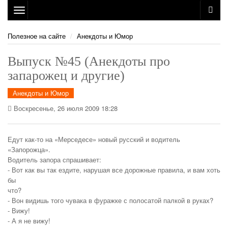
Toggle
navigation
Полезное на сайте
Анекдоты и Юмор
Выпуск №45 (Анекдоты про
запарожец и другие)
Анекдоты и Юмор
Воскресенье, 26 июля 2009 18:28
Едут как-то на «Мерседесе» новый русский и водитель
«Запорожца».
Водитель запора спрашивает:
- Вот как вы так ездите, нарушая все дорожные правила, и вам хоть
бы
что?
- Вон видишь того чувака в фуражке с полосатой палкой в руках?
- Вижу!
- А я не вижу!