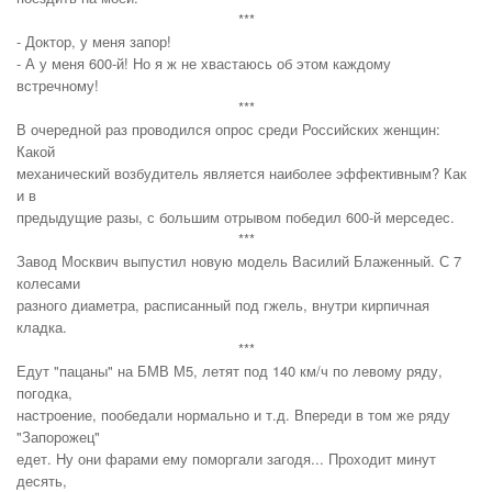
***
- Доктор, у меня запор!
- А у меня 600-й! Но я ж не хвастаюсь об этом каждому
встречному!
***
В очередной раз проводился опрос среди Российских женщин:
Какой
механический возбудитель является наиболее эффективным? Как
и в
предыдущие разы, с большим отрывом победил 600-й мерседес.
***
Завод Москвич выпустил новую модель Василий Блаженный. С 7
колесами
разного диаметра, расписанный под гжель, внутри кирпичная
кладка.
***
Едут "пацаны" на БМВ М5, летят под 140 км/ч по левому ряду,
погодка,
настроение, пообедали нормально и т.д. Впереди в том же ряду
"Запорожец"
едет. Ну они фарами ему поморгали загодя... Проходит минут
десять,