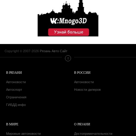
Copyright © 2007-2026
Рязань Авто Сайт
В РЯЗАНИ
В РОССИИ
Автоновости
Автоновости
Автоспорт
Новости дилеров
Ограничения
ГИБДД инфо
В МИРЕ
О РЯЗАНИ
Мировые автоновости
Достопримечательности