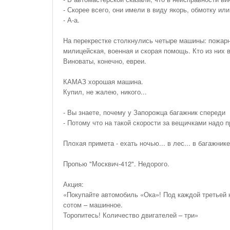
На Газонах Рязани
- Скорее всего, они имели в виду якорь, обмотку или
- А-а.
26 Ноября С 08:00 До 17:00 Будет Закрыт
Железнодорожный Переезд На 302 Км ПК 2
На перекрестке столкнулись четыре машины: пожарн
Перегона Кораблино - Ряжск-1
милицейская, военная и скорая помощь. Кто из них 
Зачем Нужна CRM-Система Для Отдела Продаж
Виноваты, конечно, евреи.
КАМАЗ хорошая машина.
Купил, не жалею, никого...
- Вы знаете, почему у Запорожца багажник спереди
- Потому что на такой скорости за вещичками надо 
Плохая примета - ехать ночью... в лес... в багажнике
Пропью "Москвич-412". Недорого.
Акция:
«Покупайте автомобиль «Ока»! Под каждой третьей 
сотом – машинное.
Торопитесь! Количество двигателей – три»