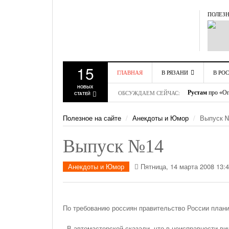
ПОЛЕЗН
15
ГЛАВНАЯ
В РЯЗАНИ
В РО
Гавриил
про «О
НОВЫХ
ОБСУЖДАЕМ СЕЙЧАС:
Рустам
про «Оп
СТАТЕЙ
АВТОНОВОСТИ
АВТ
Макар
про «Оп
РЯЗАНИ
РОСС
Борис
про «Афо
09 ИЮЛЯ 2025
Полезное на сайте
Анекдоты и Юмор
Выпуск 
НОВОСТИ
НОВО
Это не такси
пр
АВТОСПОРТА
Михаил
про «М
Как Оптимально Распределить Роли Участников 
ПРО
Выпуск №14
Дмитрий
про «
ОГРАНИЧЕНИЕ
АВТО
Команде: Пошаговое Руководство Для Лидера
Арсен
про «Объ
ДВИЖЕНИЯ
Михаил
про «С
Анекдоты и Юмор
Пятница, 14 марта 2008 13:
ГИБДД ИНФО
Алексей.
про «И
Дебетовая Карта Для Пенсионеров: Когда
Обслуживание Бесплатно
По требованию россиян правительство России плани
С Начала Года 11680 Нарушителей Привлечены К
Административной Ответственности За Парковку
- В автомастерской сказали, что в неисправности ви