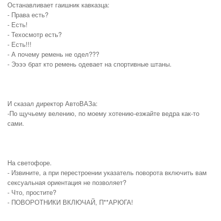
Останавливает гаишник кавказца:
- Права есть?
- Есть!
- Техосмотр есть?
- Есть!!!
- А почему ремень не одел???
- Ээээ брат кто ремень одевает на спортивные штаны.
И сказал директор АвтоВАЗа:
-По щучьему велению, по моему хотению-езжайте ведра как-то
сами.
На светофоре.
- Извините, а при перестроении указатель поворота включить вам
сексуальная ориентация не позволяет?
- Что, простите?
- ПОВОРОТНИКИ ВКЛЮЧАЙ, П**АРЮГА!