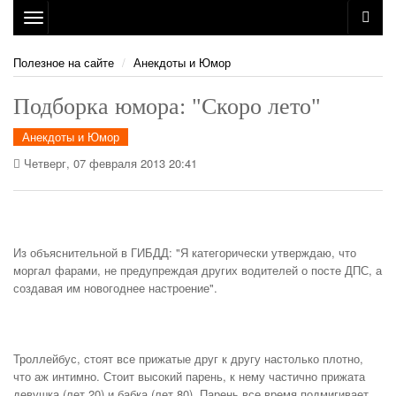
Toggle
navigation
Полезное на сайте
Анекдоты и Юмор
Подборка юмора: "Скоро лето"
Анекдоты и Юмор
Четверг, 07 февраля 2013 20:41
Из объяснительной в ГИБДД: "Я категорически утверждаю, что
моргал фарами, не предупреждая других водителей о посте ДПС, а
создавая им новогоднее настроение".
Троллейбус, стоят все прижатые друг к другу настолько плотно,
что аж интимно. Стоит высокий парень, к нему частично прижата
девушка (лет 20) и бабка (лет 80). Парень все время подмигивает