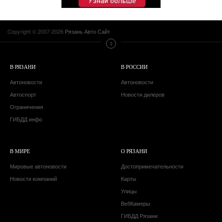
Copyright © 2007-2026
Рязань Авто Сайт
В РЯЗАНИ
В РОССИИ
Автоновости
Автоновости
Автоспорт
Новости дилеров
Ограничения
ГИБДД инфо
В МИРЕ
О РЯЗАНИ
Мировые автоновости
Достопримечательности
Новости компаний
Карты
Улицы
ВебКамеры
ГИБДД Рязани