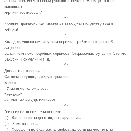
автосалона. На что новый русский отвечает: "Вообще-то я не
машины, я
кирпичи тестировал."
***
Кролик! Прокатись без билета на автобусе! Почувствуй себя
зайцем!
***
Вслед за успешным запуском сервиса Пробки в интернете был
запущен
целый комплекс подобных сервисов: Открывалки, Бутылки, Стопки,
Закуски, Похмелки и т. д.
***
Диалог в автосервисе.
Слышал недавно, цитирую дословно:
клиент
- У меня чот сломалось.
"механик"
- Фигня. Чо нибудь починим!
***
Гаишник остановил священника.
(г) - Ваше пpеосвященство, вы наpушили...
(c) - Кажется, не ....
(г) - Хоpошо, я не буду вас штаpфовать, если вы честно мне