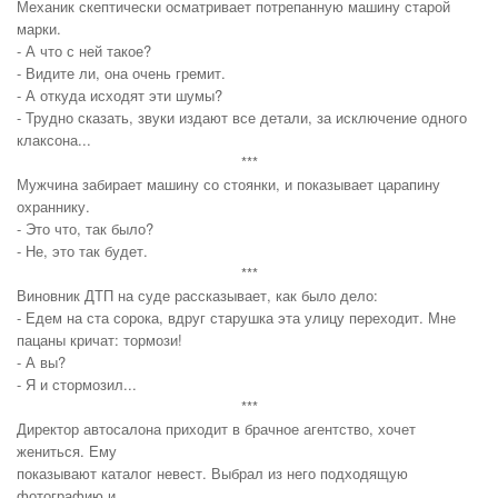
Механик скептически осматривает потрепанную машину старой
марки.
- А что с ней такое?
- Видите ли, она очень гремит.
- А откуда исходят эти шумы?
- Трудно сказать, звуки издают все детали, за исключение одного
клаксона...
***
Мужчина забирает машину со стоянки, и показывает царапину
охраннику.
- Это что, так было?
- Не, это так будет.
***
Виновник ДТП на суде рассказывает, как было дело:
- Едем на ста сорока, вдруг старушка эта улицу переходит. Мне
пацаны кричат: тормози!
- А вы?
- Я и стормозил...
***
Директор автосалона приходит в брачное агентство, хочет
жениться. Ему
показывают каталог невест. Выбрал из него подходящую
фотографию и