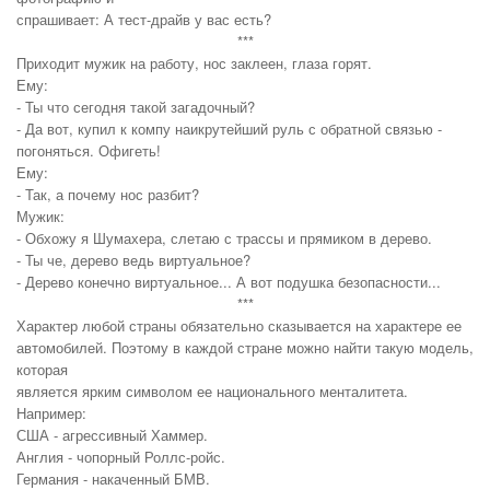
спрашивает: А тест-драйв у вас есть?
***
Приходит мужик на работу, нос заклеен, глаза горят.
Ему:
- Ты что сегодня такой загадочный?
- Да вот, купил к компу наикрутейший руль с обратной связью -
погоняться. Офигеть!
Ему:
- Так, а почему нос разбит?
Мужик:
- Обхожу я Шумахера, слетаю с трассы и прямиком в дерево.
- Ты че, дерево ведь виртуальное?
- Дерево конечно виртуальное... А вот подушка безопасности...
***
Характер любой страны обязательно сказывается на характере ее
автомобилей. Поэтому в каждой стране можно найти такую модель,
которая
является ярким символом ее национального менталитета.
Например:
США - агрессивный Хаммер.
Англия - чопорный Роллс-ройс.
Германия - накаченный БМВ.