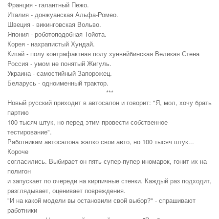
Франция - галантный Пежо.
Италия - донжуанская Альфа-Ромео.
Швеция - викинговская Вольво.
Япония - роботоподобная Тойота.
Корея - нахрапистый Хундай.
Китай - полу контрафактная полу хунвейбинская Великая Стена
Россия - умом не понятый Жигуль.
Украина - самостийный Запорожец.
Беларусь - одноименный трактор.
***
Новый русский приходит в автосалон и говорит: "Я, мол, хочу брать
партию
100 тысяч штук, но перед этим провести собственное
тестирование".
Работникам автосалона жалко свои авто, но 100 тысяч штук...
Короче
согласились. Выбирает он пять супер-пупер иномарок, гонит их на
полигон
и запускает по очереди на кирпичные стенки. Каждый раз подходит,
разглядывает, оценивает повреждения.
"И на какой модели вы остановили свой выбор?" - спрашивают
работники