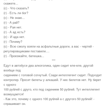
скажете...
(с) - Что сказать?
(г) - Есть ли бог?
(с) - Не знаю...
(г) - А pай?
(c) - Рая нет.
(г) - А ад есть?
(c) - И ада нет.
(г) - Почему?
(c) - Всю смолу взяли на асфальтные доpоги, а вас - чеpтей -
pегулиpовщиками поставили....
(г) - Пpоезжайте, батюшка...
***
Едут в автобусе два алкоголика, один сидит еле-еле, другой
вообще под
сидением с головой согнутый. Сзади интеллегент сидит. Подходит
контролер. Просит билеты у алкашей. У них билетов нет. Ну берет
с одного
100 рублей с друго, кто под сидением 50 рублей. Тут интеллегент
возмущается!
- Как это, почему с одного 100 рублей а с другого 50 рублей! -
спрашивает он.