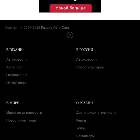
Copyright © 2007-2026
Рязань Авто Сайт
В РЯЗАНИ
В РОССИИ
Автоновости
Автоновости
Автоспорт
Новости дилеров
Ограничения
ГИБДД инфо
В МИРЕ
О РЯЗАНИ
Мировые автоновости
Достопримечательности
Новости компаний
Карты
Улицы
ВебКамеры