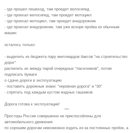
- где прошел пешеход, там проедет велосипед
- где проехал велосипед, там проедет мотоцикл
- где проехал мотоцикл, там проедет внедорожник
- где проехал внедорожник, там уже вскоре пробка из обычным
машин
осталось только:
- выделить из бюджета пару миллиардов баксов "на строительство
дорог"
распилить их между парой очередных "пасечников", потом
подписать бумаги
о сдаче дороги в эксплуатацию
- поставить дорожные знаки: "неровная дорога" и "30"
- спрятать под каждым кустом жадных гашников
Дорога готова к эксплуатации!
***
Просторы России совершенно не приспособлены для
автомобильного движения:
по хорошим дорогам невозможно ездить из-за постоянных пробок, а